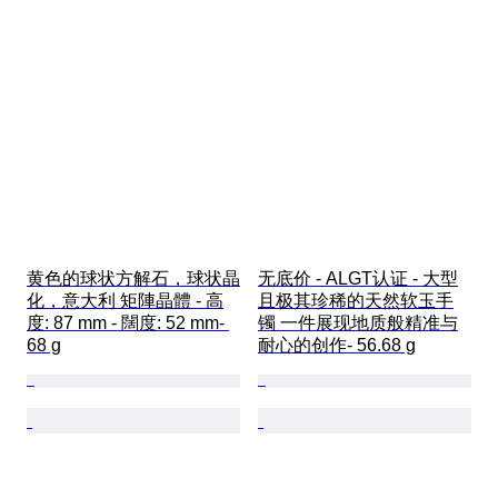
黄色的球状方解石，球状晶
无底价 - ALGT认证 - 大型
化，意大利 矩陣晶體 - 高
且极其珍稀的天然软玉手
度: 87 mm - 闊度: 52 mm- 
镯 一件展现地质般精准与
68 g
耐心的创作- 56.68 g