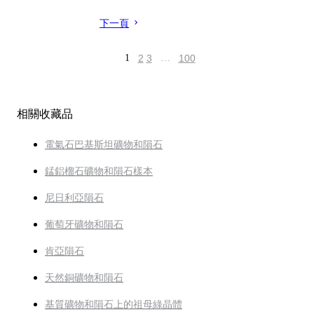
下一頁
1
2
3
…
100
相關收藏品
電氣石巴基斯坦礦物和隕石
錳鋁榴石礦物和隕石樣本
尼日利亞隕石
葡萄牙礦物和隕石
肯亞隕石
天然銅礦物和隕石
基質礦物和隕石上的祖母綠晶體