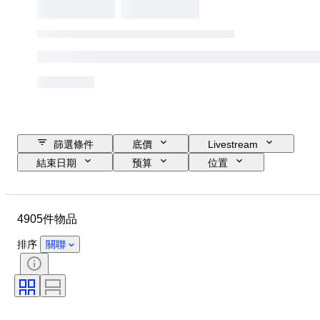
篩選條件
底價
Livestream
結束日期
预算
位置
尺寸
尺寸
物品
原產國
物料
性別
4905件物品
狀態
時期
寶石
證明
簽名
顏色
排序
關聯
切割
確切的顏色
礦物
礦物形態
療程
物品尺碼
原件/副本
珍珠光澤
珍珠表面品質
時代