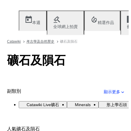
本週
精選作品
全球網上拍賣
藝
Catawiki
考古學及自然歷史
礦石及隕石
礦石及隕石
副類別
顯示更多
Catawiki Live礦石
Minerals
形上學石頭
人氣礦石及隕石