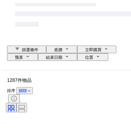
篩選條件
底價
立即購買
预算
結束日期
位置
品牌
鞋尺寸
物品
原產國
物料
性別
1287件物品
狀態
簽名
顏色
時代
包括配件
圖案
排序
關聯
型號