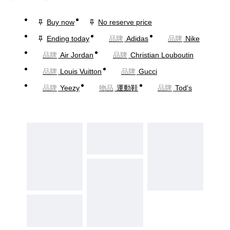
Buy now
No reserve price
Ending today
品牌
Adidas
品牌
Nike
品牌
Air Jordan
品牌
Christian Louboutin
品牌
Louis Vuitton
品牌
Gucci
品牌
Yeezy
物品
運動鞋
品牌
Tod's