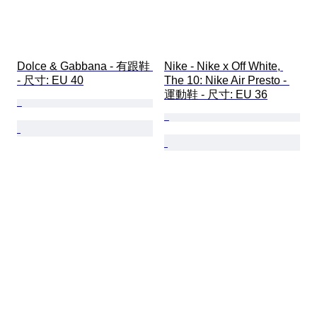
Dolce & Gabbana - 有跟鞋 
Nike - Nike x Off White, 
- 尺寸: EU 40
The 10: Nike Air Presto - 
運動鞋 - 尺寸: EU 36