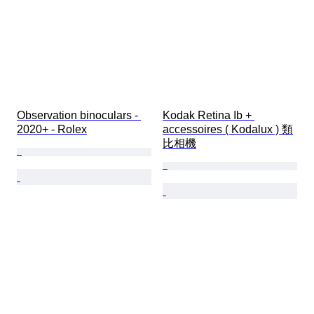
Observation binoculars - 
Kodak Retina Ib + 
2020+ - Rolex
accessoires ( Kodalux ) 類
比相機