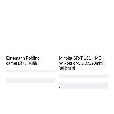
Ernemann Folding 
Minolta SR-T 101 + MC 
camera 類比相機
W.Rokkor-SG 3,5/28mm | 
類比相機