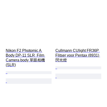
Nikon F2 Photomic A 
Cullmann CUlight FR36P 
Body DP-11 SLR  Film 
Flitser voor Pentax (8931) 
Camera body 單眼相機
閃光燈
(SLR)