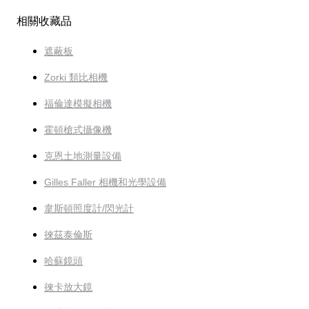
相關收藏品
遮蔽板
Zorki 類比相機
福倫達模擬相機
霍頓槍式攝像機
克恩土地測量設備
Gilles Faller 相機和光學設備
韋斯頓照度計/閃光計
徠茲泰倫斯
哈蘇鏡頭
徠卡放大鏡