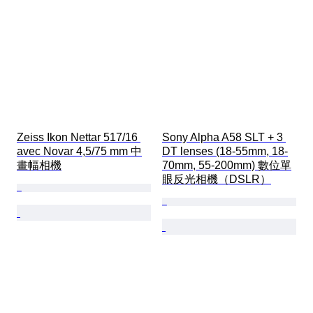
Zeiss Ikon Nettar 517/16 
Sony Alpha A58 SLT + 3 
avec Novar 4,5/75 mm 中
DT lenses (18-55mm, 18-
畫幅相機
70mm, 55-200mm) 數位單
眼反光相機（DSLR）