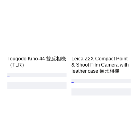
Tougodo Kino-44 雙反相機
Leica Z2X Compact Point 
（TLR）
& Shoot Film Camera with 
leather case 類比相機