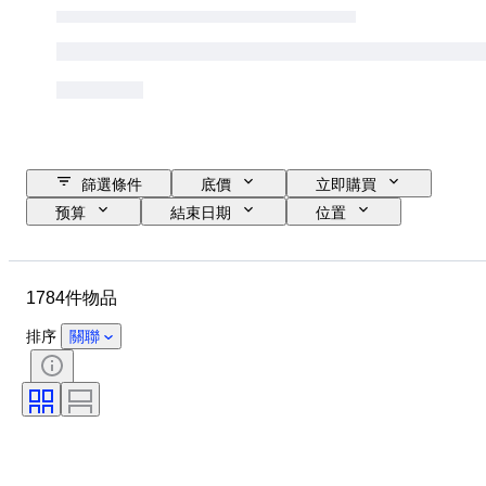
篩選條件
底價
立即購買
预算
結束日期
位置
品牌
物品
原產國
物料
狀態
時期
1784件物品
標題
款式
技術
版
語言
鏡頭卡口
排序
關聯
錄影機類型
望遠鏡類型
攝像機類型
顯微鏡類型
雙筒望遠鏡類型
已測試及運作中
出售者：
時代
Film type
創作者