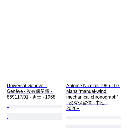
Universal Genève - 
Antoine Nicolas 1986 - Le 
Genève - 沒有保留價 - 
Mans “manual-wind 
869117/01 - 男士 - 1968
mechanical chronograph” 
- 沒有保留價 - 中性 - 
2020+ 