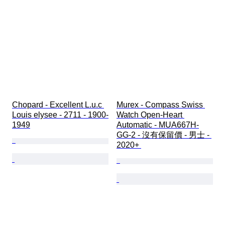
Chopard - Excellent L.u.c 
Murex - Compass Swiss 
Louis elysee - 2711 - 1900-
Watch Open-Heart 
1949
Automatic - MUA667H-
GG-2 - 沒有保留價 - 男士 - 
2020+ 