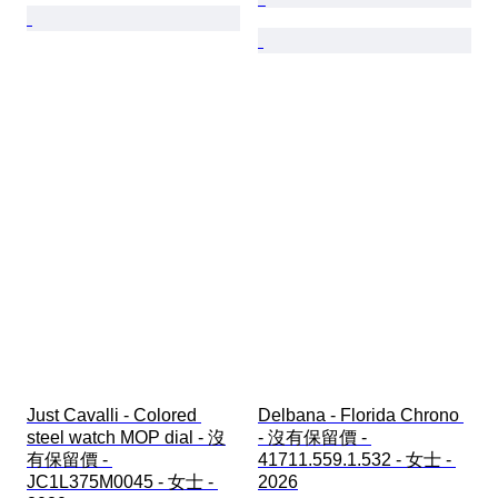
Just Cavalli - Colored 
Delbana - Florida Chrono 
steel watch MOP dial - 沒
- 沒有保留價 - 
有保留價 - 
41711.559.1.532 - 女士 - 
JC1L375M0045 - 女士 - 
2026