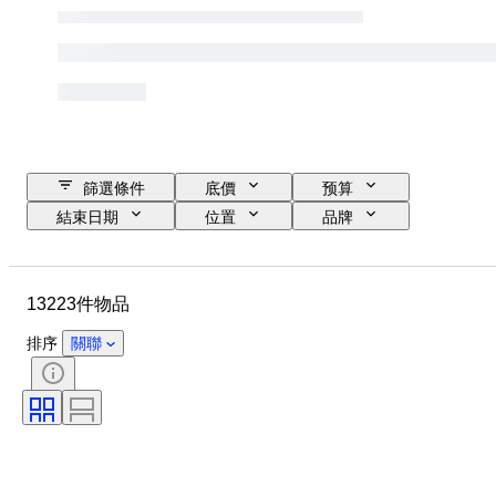
篩選條件
底價
预算
結束日期
位置
品牌
錶殼直徑
錶帶長度
物品
原產國
物料
性別
13223件物品
狀態
時期
證明
標題
版
語言
排序
關聯
顏色
錶芯
錶帶材質
時代
電力儲備
自鳴鐘
原件/副本
汽車用品類型
型號