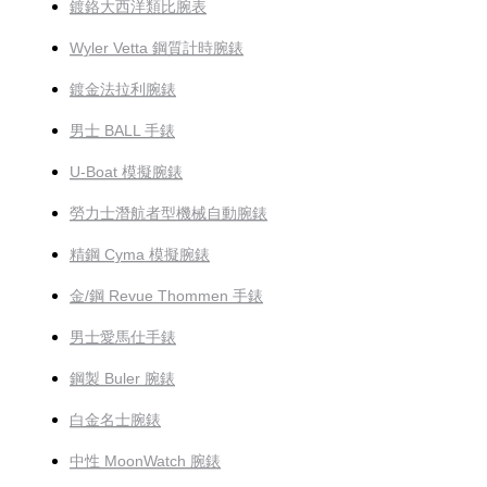
鍍鉻大西洋類比腕表
Wyler Vetta 鋼質計時腕錶
鍍金法拉利腕錶
男士 BALL 手錶
U-Boat 模擬腕錶
勞力士潛航者型機械自動腕錶
精鋼 Cyma 模擬腕錶
金/鋼 Revue Thommen 手錶
男士愛馬仕手錶
鋼製 Buler 腕錶
白金名士腕錶
中性 MoonWatch 腕錶