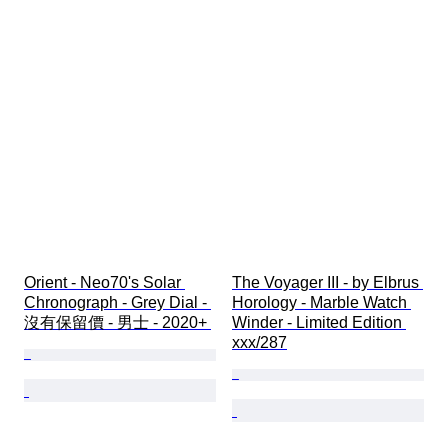
Orient - Neo70's Solar 
The Voyager III - by Elbrus 
Chronograph - Grey Dial - 
Horology - Marble Watch 
沒有保留價 - 男士 - 2020+ 
Winder - Limited Edition 
xxx/287