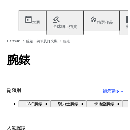
本週
精選作品
全球網上拍賣
藝
Catawiki
腕錶、鋼筆及打火機
腕錶
腕錶
副類別
顯示更多
IWC腕錶
勞力士腕錶
卡地亞腕錶
人氣腕錶