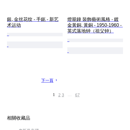
銀, 金丝花纹 - 手鈪 - 新艺
燈籠鐘 裝飾藝術風格 - 鍍
术运动
金黃銅, 黃銅 - 1950-1960 - 
英式落地钟（祖父钟）
下一頁
1
2
3
…
67
相關收藏品