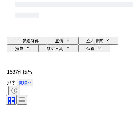
篩選條件
底價
立即購買
预算
結束日期
位置
尺寸
尺寸
品牌
物品
原產國
物料
1587件物品
性別
狀態
時期
證明
標題
款式
排序
關聯
簽名
顏色
錶芯
自鳴鐘
時鐘類型
電力儲備
錶殼直徑
原件/副本
時代
創作者
原產地