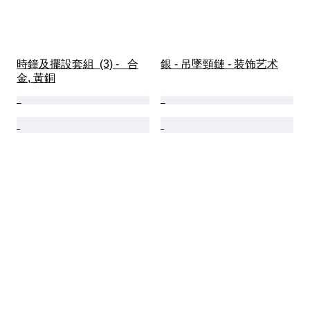
時鐘及擺設套組  (3) -   合
銀 - 吊墜頸鏈 - 装饰艺术
金, 黃銅