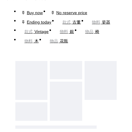
Buy now
No reserve price
Ending today
款式
古董
物料
瓷器
款式
Vintage
物料
銀
物品
椅
物料
木
物品
花瓶