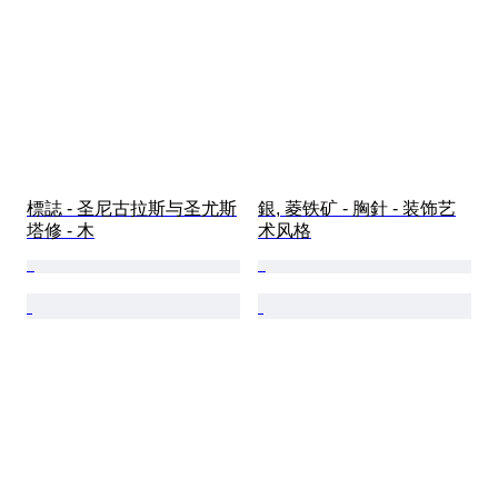
標誌 - 圣尼古拉斯与圣尤斯
銀, 菱铁矿 - 胸針 - 装饰艺
塔修 - 木
术风格