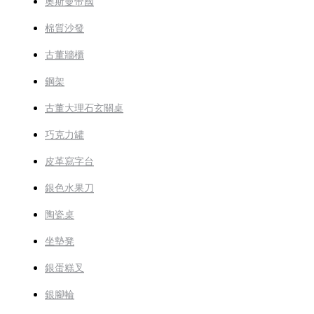
奧斯曼帝國
棉質沙發
古董牆櫃
鋼架
古董大理石玄關桌
巧克力罐
皮革寫字台
銀色水果刀
陶瓷桌
坐墊凳
銀蛋糕叉
銀腳輪