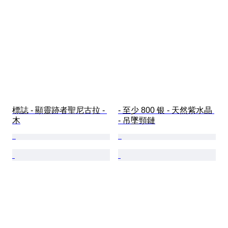
標誌 - 顯靈跡者聖尼古拉 - 
- 至少 800 银 - 天然紫水晶 
木
- 吊墜頸鏈