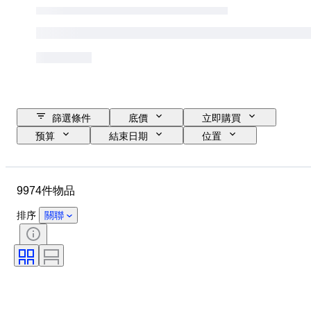
篩選條件
底價
立即購買
预算
結束日期
位置
品牌
錶殼直徑
錶帶長度
物品
原產國
物料
9974件物品
性別
狀態
時期
證明
標題
款式
排序
關聯
訂裝
版
語言
顏色
錶芯
時代
錶帶材質
物品尺碼
鑽石類型
型號