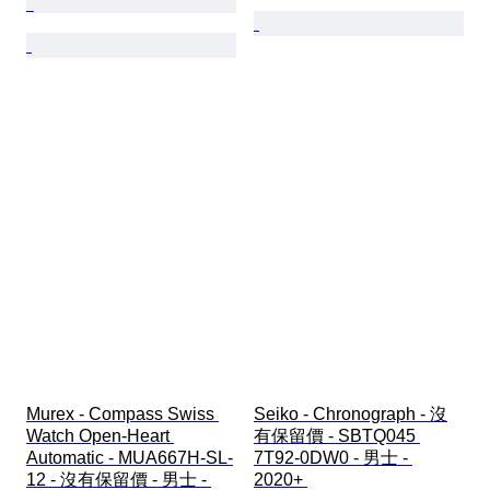
Murex - Compass Swiss 
Seiko - Chronograph - 沒
Watch Open-Heart 
有保留價 - SBTQ045 
Automatic - MUA667H-SL-
7T92-0DW0 - 男士 - 
12 - 沒有保留價 - 男士 - 
2020+ 