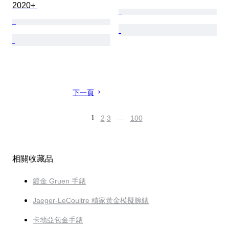
2020+ 
下一頁
1
2
3
…
100
相關收藏品
鍍金 Gruen 手錶
Jaeger-LeCoultre 積家黃金模擬腕錶
卡地亞包金手錶