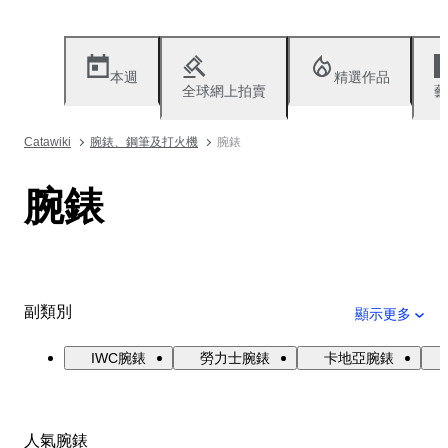
本週
精選作品
全球網上拍賣
藝
Catawiki
腕錶、鋼筆及打火機
腕錶
腕錶
副類別
顯示更多
IWC腕錶
勞力士腕錶
卡地亞腕錶
人氣腕錶