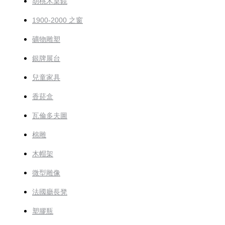
胡桃木桌鏡
1900-2000 之窗
礦物雕塑
銀牌展台
兒童家具
香菸盒
瓦倫多夫圖
棉雕
木帽架
微型雕像
法國廳長凳
塑膠瓶