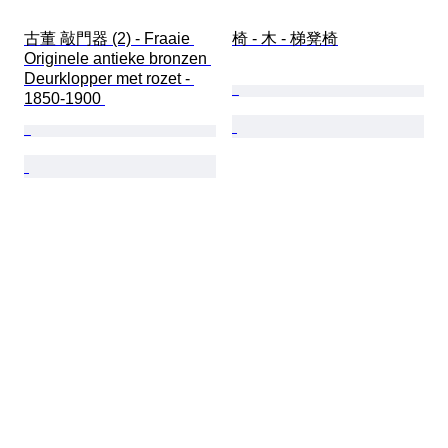
古董 敲門器 (2) - Fraaie 
椅 - 木 - 梯凳椅
Originele antieke bronzen 
Deurklopper met rozet - 
1850-1900 