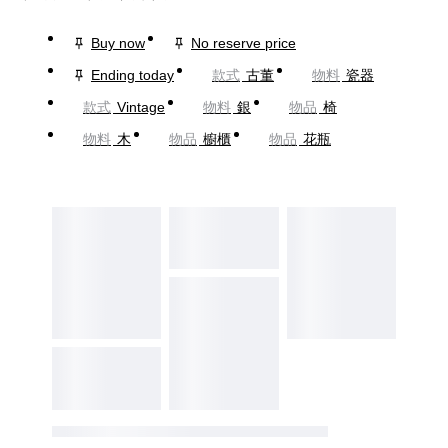
Buy now
No reserve price
Ending today
款式
古董
物料
瓷器
款式
Vintage
物料
銀
物品
椅
物料
木
物品
櫥櫃
物品
花瓶