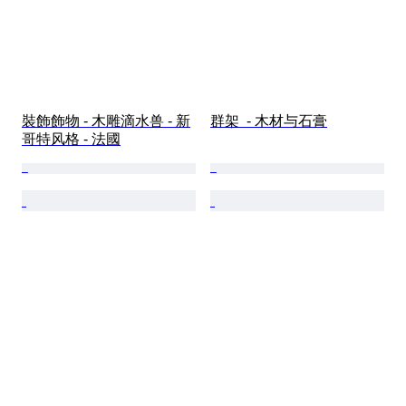
裝飾飾物 - 木雕滴水兽 - 新
群架  - 木材与石膏
哥特风格 - 法國