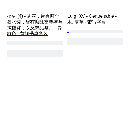
棺材 (4) - 笔座，带有两个
Luigi XV - Centre table - 
墨水罐，配有擦除支架与擦
木, 皮革 - 带写字台
拭摇臂，以及饰品盘。 - 青
銅色 - 黄铜书桌套装