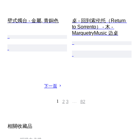
壁式燭台 - 金屬, 青銅色
桌 - 回到索伦托（Return 
to Sorrento） - 木 - 
MarquetryMusic 边桌
下一頁
1
2
3
…
82
相關收藏品