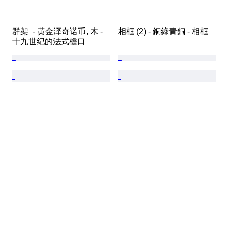
群架  - 黄金泽奇诺币, 木 - 
相框 (2) - 銅綠青銅 - 相框
十九世纪的法式檐口