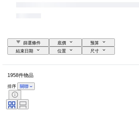
篩選條件
底價
预算
結束日期
位置
尺寸
尺寸
品牌
物品
原產國
物料
性別
1958件物品
狀態
時期
證明
標題
款式
簽名
排序
關聯
顏色
錶芯
電力儲備
自鳴鐘
時鐘類型
時代
錶殼直徑
原件/副本
創作者
原產地