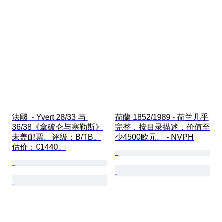
法國  - Yvert 28/33 与 
荷蘭 1852/1989 - 荷兰几乎
36/38《拿破仑与塞勒斯》
完整，按目录描述，价值至
未盖邮票。评级：B/TB。
少4500欧元。 - NVPH
估价：€1440。