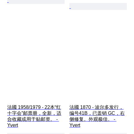
法國 1958/1979 - 22本“红
法國 1870 - 波尔多发行，
十字会”邮票册，全新，适
编号41B，已盖销 GC，右
合收藏或用于贴邮资。 - 
侧修复。外观极佳。 - 
Yvert
Yvert