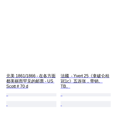
北美 1861/1866 - 在各方面
法國  - Yvert 25《拿破仑桂
都美丽而罕见的邮票 - US 
冠1c》五连张，带销。
Scott # 70 d
TB。