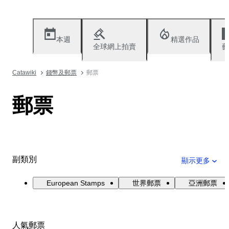
本週
精選作品
全球網上拍賣
藝
Catawiki
錢幣及郵票
郵票
郵票
副類別
顯示更多
European Stamps
世界郵票
亞洲郵票
人氣郵票