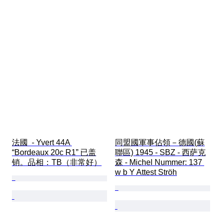
法國  - Yvert 44A 
同盟國軍事佔領－德國(蘇
“Bordeaux 20c R1” 已盖
聯區) 1945 - SBZ - 西萨克
销。品相：TB（非常好）
森 - Michel Nummer: 137 
w b Y Attest Ströh