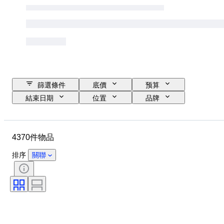
篩選條件
底價
预算
結束日期
位置
品牌
物品
原產國
物料
性別
狀態
時期
4370件物品
證明
標題
款式
技術
簽名
訂裝
排序
關聯
版
語言
顏色
出售者：
藝術家
歸屬
時代