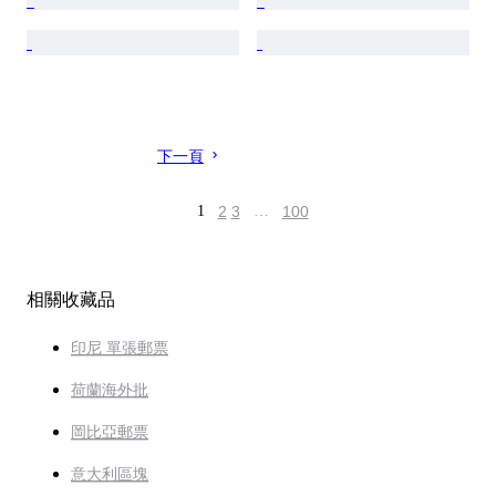
下一頁
1
2
3
…
100
相關收藏品
印尼 單張郵票
荷蘭海外批
岡比亞郵票
意大利區塊