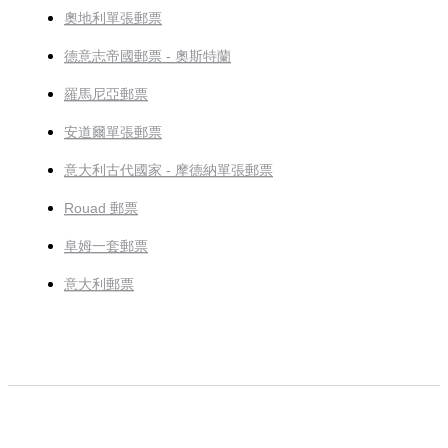
奧地利單張郵票
德意志帝國郵票 - 奧斯特蘭
羅馬尼亞郵票
安道爾單張郵票
意大利古代國家 - 摩德納單張郵票
Rouad 郵票
阜姆一套郵票
意大利郵票