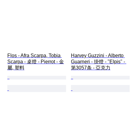
Flos - Afra Scarpa, Tobia 
Harvey Guzzini - Alberto 
Scarpa - 桌燈 - Pierrot - 金
Guarneri - 掛燈 - "Elpis" - 
屬, 塑料
第3057条 - 亞克力