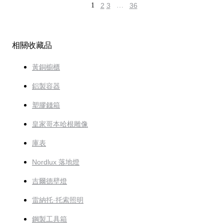
1
2
3
…
36
相關收藏品
黃銅櫥櫃
鋁製容器
塑膠錢箱
皇家哥本哈根雕像
庫表
Nordlux 落地燈
吉爾德壁燈
雷納托·托索照明
鋼製工具箱