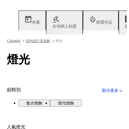
本週
精選作品
全球網上拍賣
藝
Catawiki
室內設計及裝飾
燈光
燈光
副類別
顯示更多
復古燈飾
當代燈飾
人氣燈光