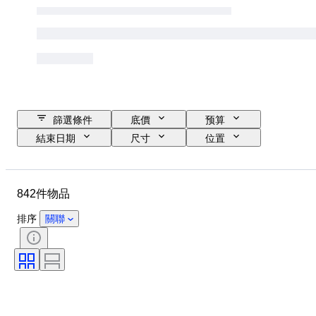
篩選條件
底價
预算
結束日期
尺寸
位置
尺寸
品牌
物品
原產國
物料
狀態
842件物品
時期
款式
簽名
顏色
時代
出售者：
排序
關聯
航行燈
創作者
型號