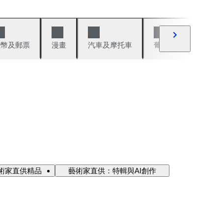
錢幣及郵票
漫畫
汽車及摩托車
葡萄酒與烈酒
術家直供精品
藝術家直供：特輯與AI創作