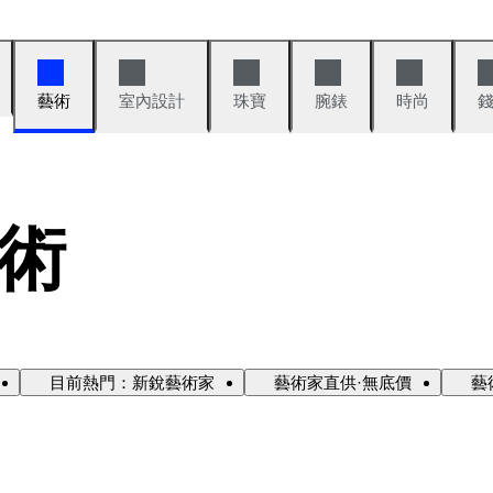
藝術
室內設計
珠寶
腕錶
時尚
術
目前熱門：新銳藝術家
藝術家直供·無底價
藝