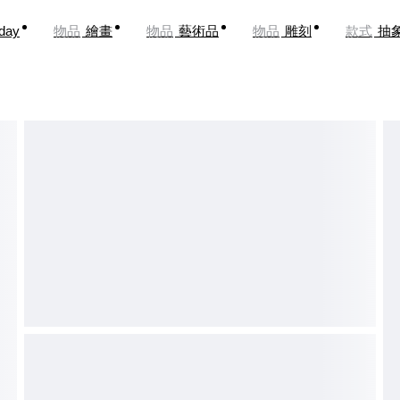
oday
物品
繪畫
物品
藝術品
物品
雕刻
款式
抽