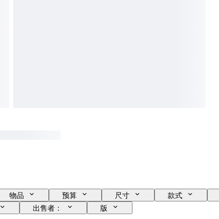
物品
预算
尺寸
款式
出售者：
版