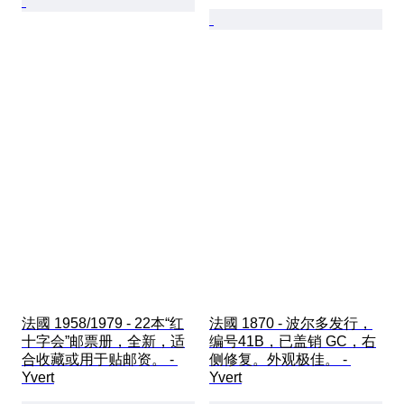
法國 1958/1979 - 22本“红
法國 1870 - 波尔多发行，
十字会”邮票册，全新，适
编号41B，已盖销 GC，右
合收藏或用于贴邮资。 - 
侧修复。外观极佳。 - 
Yvert
Yvert