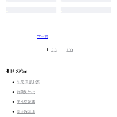
下一頁
1
2
3
…
100
相關收藏品
印尼 單張郵票
荷蘭海外批
岡比亞郵票
意大利區塊