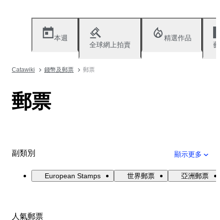
本週
精選作品
全球網上拍賣
藝
Catawiki
錢幣及郵票
郵票
郵票
副類別
顯示更多
European Stamps
世界郵票
亞洲郵票
人氣郵票