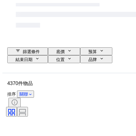
篩選條件
底價
预算
結束日期
位置
品牌
物品
原產國
物料
性別
狀態
時期
4370件物品
證明
標題
款式
技術
簽名
訂裝
排序
關聯
版
語言
顏色
出售者：
藝術家
歸屬
時代