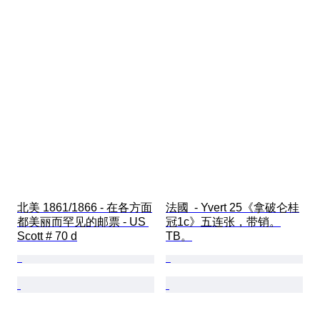
北美 1861/1866 - 在各方面
法國  - Yvert 25《拿破仑桂
都美丽而罕见的邮票 - US 
冠1c》五连张，带销。
Scott # 70 d
TB。