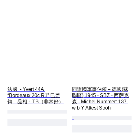
法國  - Yvert 44A 
同盟國軍事佔領－德國(蘇
“Bordeaux 20c R1” 已盖
聯區) 1945 - SBZ - 西萨克
销。品相：TB（非常好）
森 - Michel Nummer: 137 
w b Y Attest Ströh