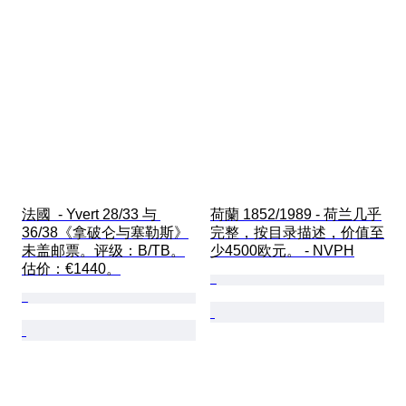
法國  - Yvert 28/33 与 
荷蘭 1852/1989 - 荷兰几乎
36/38《拿破仑与塞勒斯》
完整，按目录描述，价值至
未盖邮票。评级：B/TB。
少4500欧元。 - NVPH
估价：€1440。