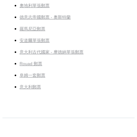
奧地利單張郵票
德意志帝國郵票 - 奧斯特蘭
羅馬尼亞郵票
安道爾單張郵票
意大利古代國家 - 摩德納單張郵票
Rouad 郵票
阜姆一套郵票
意大利郵票