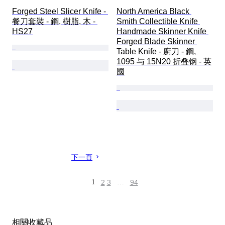
Forged Steel Slicer Knife - 
North America Black 
餐刀套裝 - 鋼, 樹脂, 木 - 
Smith Collectible Knife 
HS27
Handmade Skinner Knife 
Forged Blade Skinner 
Table Knife - 廚刀 - 鋼, 
1095 与 15N20 折叠钢 - 英
國
下一頁
1
2
3
…
94
相關收藏品