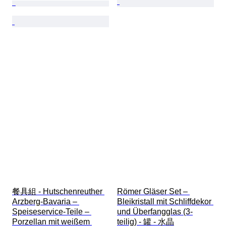
餐具組 - Hutschenreuther 
Römer Gläser Set – 
Arzberg-Bavaria – 
Bleikristall mit Schliffdekor 
Speiseservice-Teile – 
und Überfangglas (3-
Porzellan mit weißem 
teilig) - 罐 - 水晶