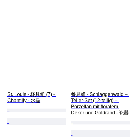
St. Louis - 杯具組 (7) - 
餐具組 - Schlaggenwald – 
Chantilly - 水晶
Teller-Set (12-teilig) – 
Porzellan mit floralem 
Dekor und Goldrand - 瓷器