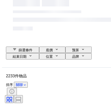
篩選條件
底價
预算
結束日期
位置
品牌
物品
原產國
物料
狀態
時期
款式
2233件物品
簽名
顏色
服裝尺碼
時代
廚刀類型
裝飾
排序
關聯
藝術家
原件/副本
出售者：
創作者
型號