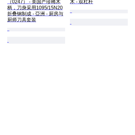
（0247） - 美国产珍稀木
木 - 双杠杆
柄，刀身采用1095/15N20
折叠钢制成 - 亞洲 - 厨房与
厨师刀具套装