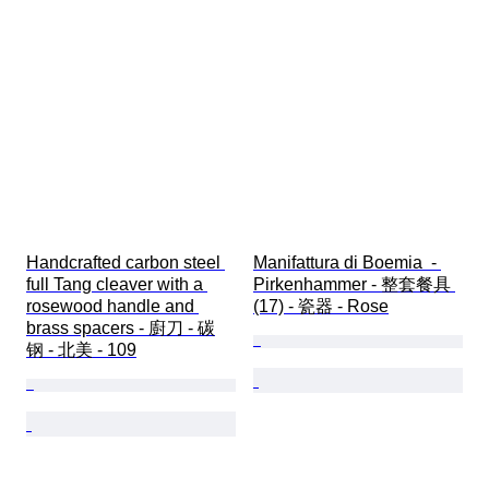
Handcrafted carbon steel 
Manifattura di Boemia  - 
full Tang cleaver with a 
Pirkenhammer - 整套餐具 
rosewood handle and 
(17) - 瓷器 - Rose
brass spacers - 廚刀 - 碳
钢 - 北美 - 109