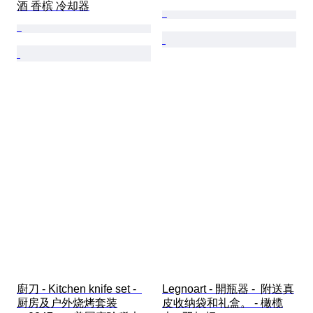
酒 香槟 冷却器
廚刀 - Kitchen knife set -  
Legnoart - 開瓶器 -  附送真
厨房及户外烧烤套装
皮收纳袋和礼盒。 - 橄榄