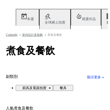
本週
精選作品
全球網上拍賣
藝
Catawiki
室內設計及裝飾
煮食及餐飲
煮食及餐飲
副類別
顯示更多
廚具及電器拍賣
餐具
人氣煮食及餐飲