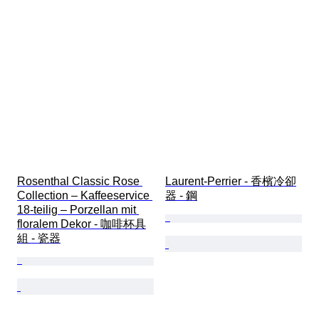
Rosenthal Classic Rose 
Laurent-Perrier - 香檳冷卻
Collection – Kaffeeservice 
器 - 鋼
18-teilig – Porzellan mit 
floralem Dekor - 咖啡杯具
組 - 瓷器