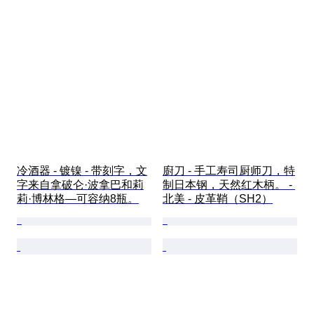
冷酒器 - 镀镍 - 带刻字，文
廚刀 - 手工寿司厨师刀，特
字来自拿破仑·波拿巴和莉
制日本钢，天然红木柄。 - 
莉·博林格—可容纳8瓶。
北美 - 皮革鞘（SH2）