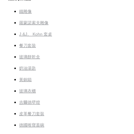
鐵雕像
羅蒙諾索夫雕像
J.&J。 Kohn 套桌
餐刀套裝
玻璃餅乾盒
奶油湯匙
黃銅箱
玻璃衣櫃
吉爾德壁燈
皮革餐刀套裝
德國唯寶蓋碗