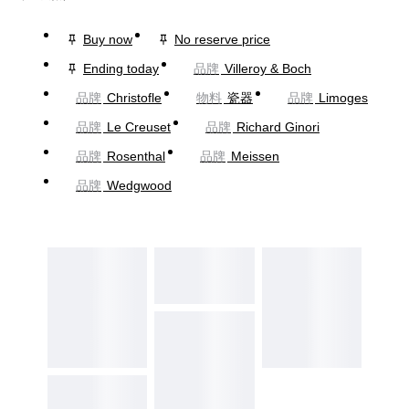
Buy now
No reserve price
Ending today
品牌
Villeroy & Boch
品牌
Christofle
物料
瓷器
品牌
Limoges
品牌
Le Creuset
品牌
Richard Ginori
品牌
Rosenthal
品牌
Meissen
品牌
Wedgwood