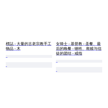
標誌 - 大量的古老宗教手工
女骑士 - 基督教 - 圣餐、最
物品 - 木
后的晚餐 - 牺牲、救赎与信
徒的团结 - 戒指