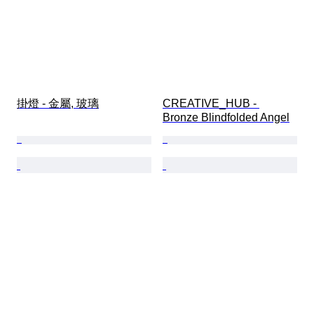
掛燈 - 金屬, 玻璃
CREATIVE_HUB - 
Bronze Blindfolded Angel