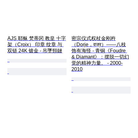
AJS 耶稣 梵蒂冈 教皇 十字
密宗仪式权杖金刚杵
架（Croix） 印章 纹章 与 
（Dorje，वज्र）——八枝
双链 24K 镀金 - 吊墜頸鏈
饰有海怪 - 青铜《Foudre 
& Diamant》：摆脱一切幻
觉的精神力量。 - 2000-
2010