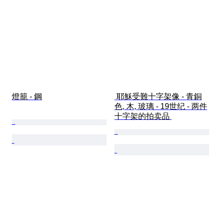
燈籠 - 鋼
 耶穌受難十字架像 - 青銅
色, 木, 玻璃 - 19世纪 - 两件
十字架的拍卖品 