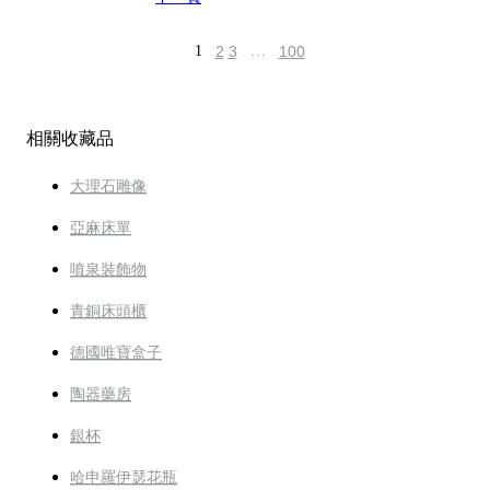
1
2
3
…
100
相關收藏品
大理石雕像
亞麻床單
噴泉裝飾物
青銅床頭櫃
德國唯寶盒子
陶器藥房
銀杯
哈申羅伊瑟花瓶