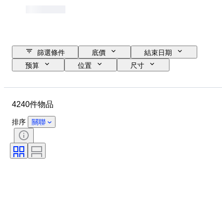
篩選條件
底價
結束日期
预算
位置
尺寸
尺寸
品牌
物品
原產國
物料
性別
4240件物品
狀態
時期
證明
款式
技術
簽名
排序
關聯
版
顏色
錶芯
原件/副本
成長風格
時代
出售者：
電力儲備
療程
標本