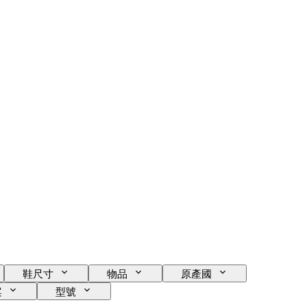
鞋尺寸
物品
原產國
案
型號