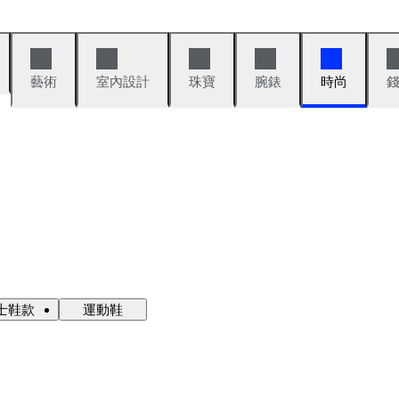
藝術
室內設計
珠寶
腕錶
時尚
士鞋款
運動鞋