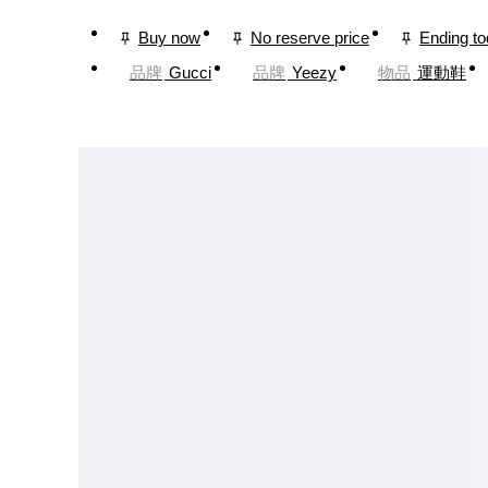
Buy now
No reserve price
Ending t
品牌
Gucci
品牌
Yeezy
物品
運動鞋