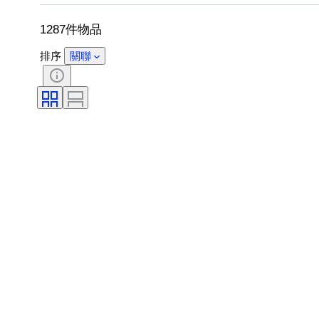
1287件物品
排序
關聯