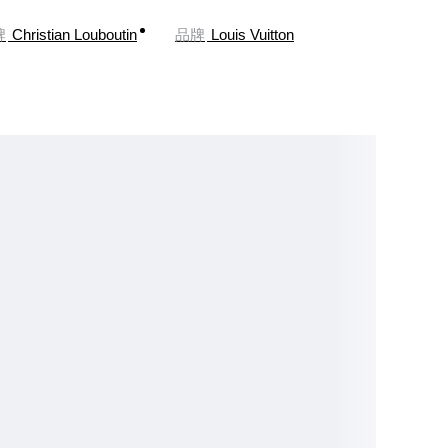
牌
Christian Louboutin
品牌
Louis Vuitton