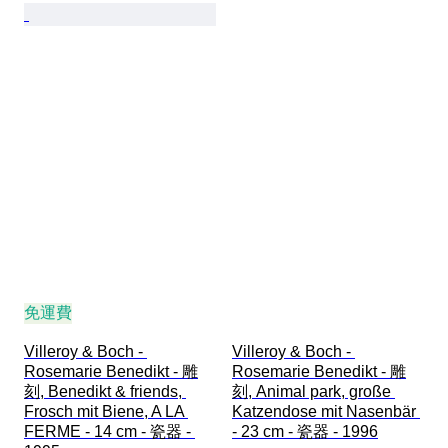
免運費
Villeroy & Boch - 
Villeroy & Boch - 
Rosemarie Benedikt - 雕
Rosemarie Benedikt - 雕
刻, Benedikt & friends, 
刻, Animal park, große 
Frosch mit Biene, A LA 
Katzendose mit Nasenbär 
FERME - 14 cm - 瓷器 - 
- 23 cm - 瓷器 - 1996