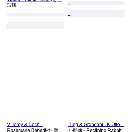
玻璃
Villeroy & Boch - 
Bing & Grondahl - K Otto - 
Rosemarie Benedikt - 雕
小雕像 - Reclining Rabbit 