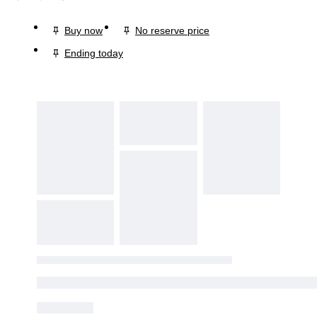
Buy now
No reserve price
Ending today