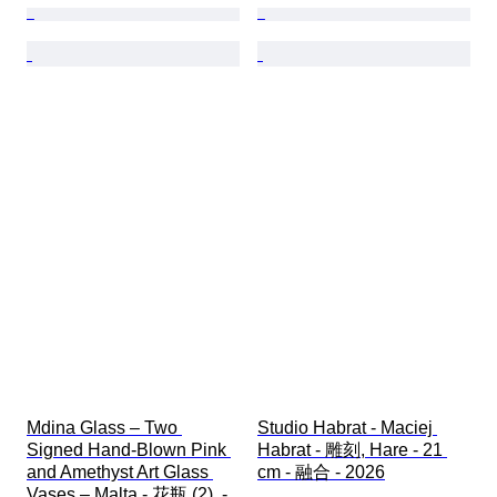
Mdina Glass – Two 
Studio Habrat - Maciej 
Signed Hand-Blown Pink 
Habrat - 雕刻, Hare - 21 
and Amethyst Art Glass 
cm - 融合 - 2026
Vases – Malta - 花瓶 (2)  - 