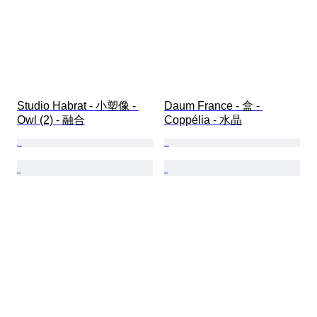
Studio Habrat - 小塑像 - 
Daum France - 盒 - 
Owl (2) - 融合
Coppélia - 水晶