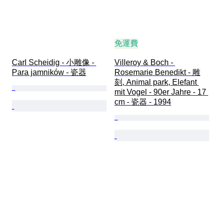
免運費
Carl Scheidig - 小雕像 - 
Villeroy & Boch - 
Para jamników - 瓷器
Rosemarie Benedikt - 雕
刻, Animal park, Elefant 
mit Vogel - 90er Jahre - 17 
cm - 瓷器 - 1994