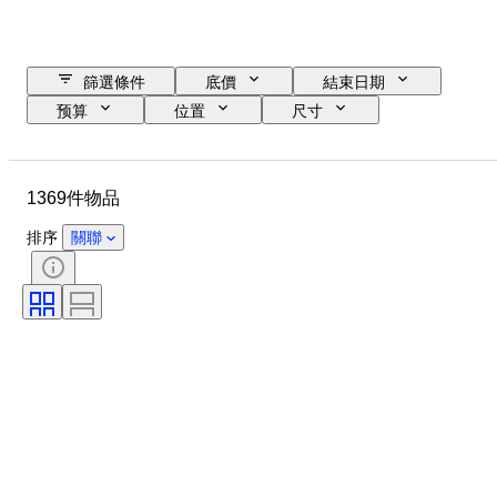
篩選條件
底價
結束日期
预算
位置
尺寸
尺寸
品牌
物品
原產國
物料
性別
1369件物品
狀態
時期
證明
細度
標題
款式
排序
關聯
技術
簽名
顏色
時代
藝術家
裝飾
出售者：
創作者
型號
原產地