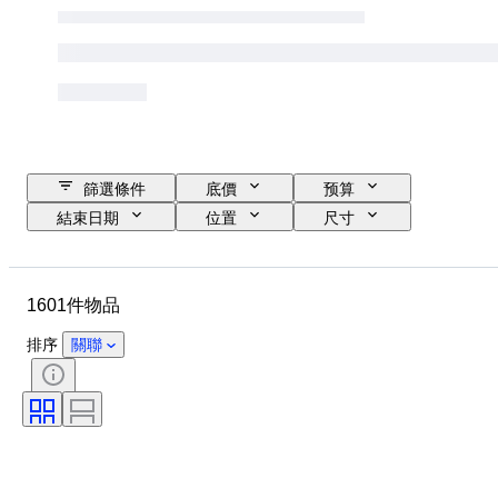
篩選條件
底價
预算
結束日期
位置
尺寸
尺寸
物品
原產國
物料
性別
狀態
1601件物品
時期
證明
標題
款式
簽名
顏色
排序
關聯
貨幣
藝術家
物品尺碼
文化
考古學類型
時代
原件/副本
標本
原產地