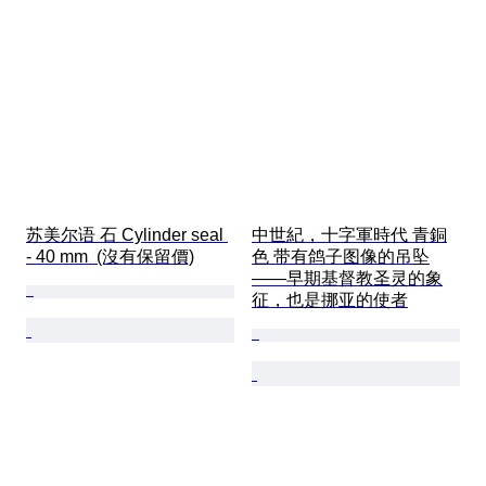
苏美尔语 石 Cylinder seal 
中世紀，十字軍時代 青銅
- 40 mm  (沒有保留價)
色 带有鸽子图像的吊坠
——早期基督教圣灵的象
征，也是挪亚的使者