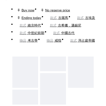
Buy now
No reserve price
Ending today
款式
古羅馬
款式
古埃及
款式
維京時代
款式
古希臘，邁錫尼
款式
中世紀前期
款式
中國古代
物品
考古學
物品
戒指
款式
拜占庭帝國