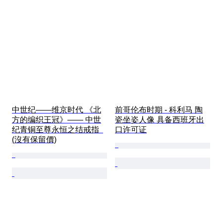
中世纪——维京时代 《北
前哥伦布时期 - 科利马 陶
方的编织王冠》—— 中世
瓷坐姿人像 具备西班牙出
纪青铜至尊永恒之结戒指  
口许可证
(沒有保留價)