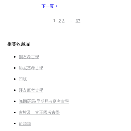
下一頁
1
2
3
…
67
相關收藏品
銅石考古學
腓尼基考古學
凹版
拜占庭考古學
晚期羅馬/早期拜占庭考古學
古埃及，古王國考古學
箭頭頭