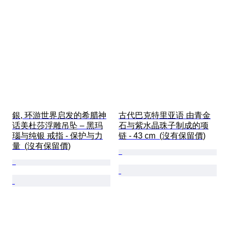
銀, 环游世界启发的希腊神
古代巴克特里亚语 由青金
话美杜莎浮雕吊坠 – 黑玛
石与紫水晶珠子制成的项
瑙与纯银 戒指 - 保护与力
链 - 43 cm  (沒有保留價)
量  (沒有保留價)