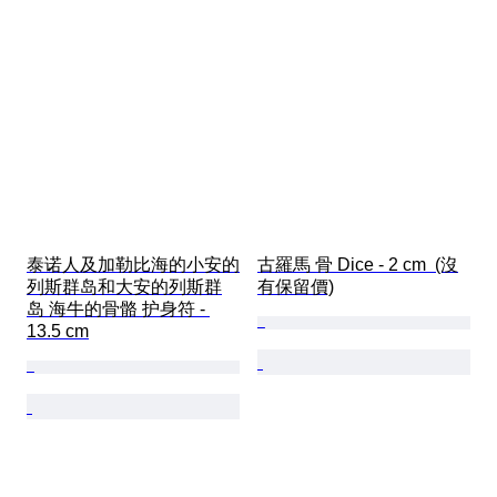
泰诺人及加勒比海的小安的
古羅馬 骨 Dice - 2 cm  (沒
列斯群岛和大安的列斯群
有保留價)
岛 海牛的骨骼 护身符 - 
13.5 cm