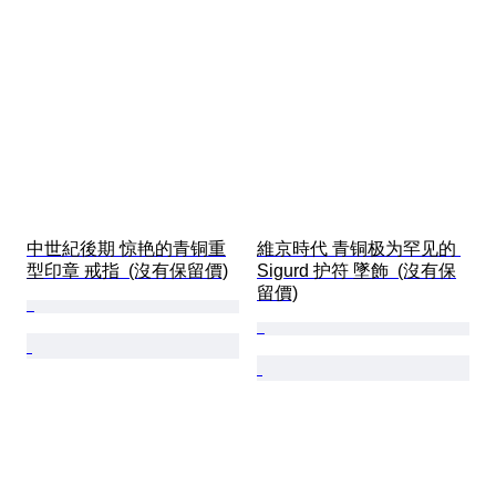
中世紀後期 惊艳的青铜重
維京時代 青铜极为罕见的 
型印章 戒指  (沒有保留價)
Sigurd 护符 墜飾  (沒有保
留價)