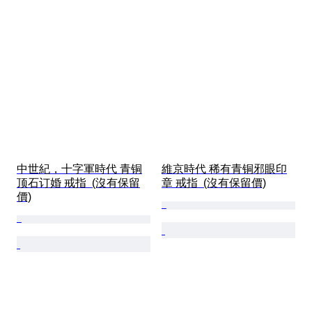
中世紀，十字軍時代 青铜
維京時代 稀有青铜邪眼印
顶石订婚 戒指  (沒有保留
章 戒指  (沒有保留價)
價)