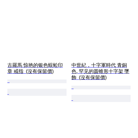
古羅馬 惊艳的银色蜈蚣印
中世紀，十字軍時代 青銅
章 戒指  (沒有保留價)
色, 罕见的圆锥形十字架 墜
飾  (沒有保留價)