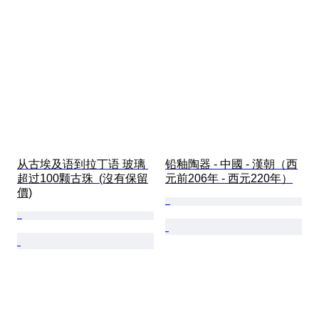
从古埃及语到拉丁语 玻璃 
铅釉陶器 - 中國 - 漢朝（西
超过100颗古珠  (沒有保留
元前206年 - 西元220年）
價)