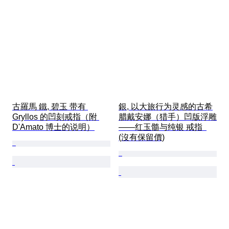
古羅馬 鐵, 碧玉 带有 
銀, 以大旅行为灵感的古希
Gryllos 的凹刻戒指（附 
腊戴安娜（猎手）凹版浮雕
D'Amato 博士的说明）
——红玉髓与纯银 戒指  
(沒有保留價)