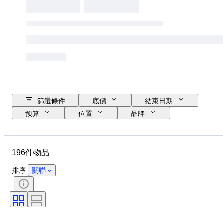
篩選條件
底價
結束日期
预算
位置
品牌
物品
原產國
物料
狀態
額外
時期
196件物品
註冊文件
發動機尺寸
CoC（合規證書）
原件/副本
排序
關聯