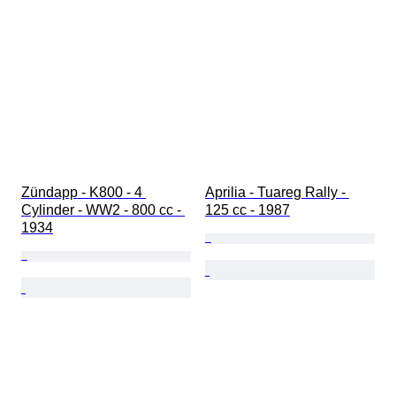
Zündapp - K800 - 4 
Aprilia - Tuareg Rally - 
Cylinder - WW2 - 800 cc - 
125 cc - 1987
1934