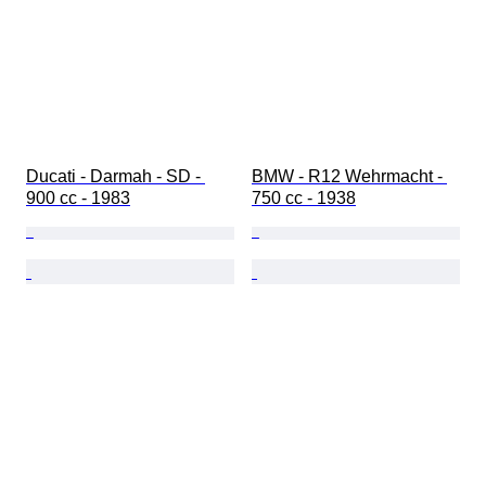
Ducati - Darmah - SD - 
BMW - R12 Wehrmacht - 
900 cc - 1983
750 cc - 1938