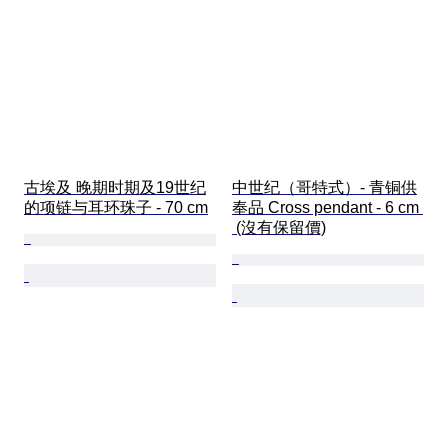
古埃及 晚期时期及19世纪
中世纪（哥特式）- 青铜供
的项链与耳环珠子 - 70 cm
奉品 Cross pendant - 6 cm 
 (沒有保留價)