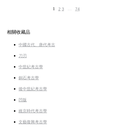
1
2
3
…
74
相關收藏品
中國古代、唐代考古
刀刃
中世紀考古學
銅石考古學
後中世紀考古學
凹版
維京時代考古學
文藝復興考古學