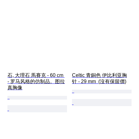
石, 大理石 馬賽克 - 60 cm 
Celtic 青銅色 伊比利亚胸
- 罗马风格的仿制品。图拉
针 - 29 mm  (沒有保留價)
真胸像