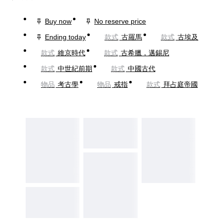
Buy now
No reserve price
Ending today
款式
古羅馬
款式
古埃及
款式
維京時代
款式
古希臘，邁錫尼
款式
中世紀前期
款式
中國古代
物品
考古學
物品
戒指
款式
拜占庭帝國