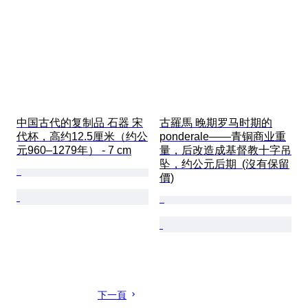
中国古代的复制品 石器 宋
古羅馬 晚期罗马时期的
代杯，高约12.5厘米（约公
ponderale——青铜商业重
元960–1279年） - 7 cm
量，后改造成基督教十字吊
坠，约公元后期  (沒有保留
價)
下一頁