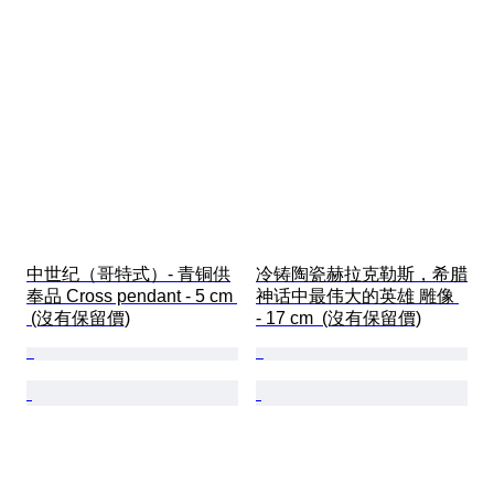
中世纪（哥特式）- 青铜供
冷铸陶瓷赫拉克勒斯，希腊
奉品 Cross pendant - 5 cm 
神话中最伟大的英雄 雕像 
 (沒有保留價)
- 17 cm  (沒有保留價)