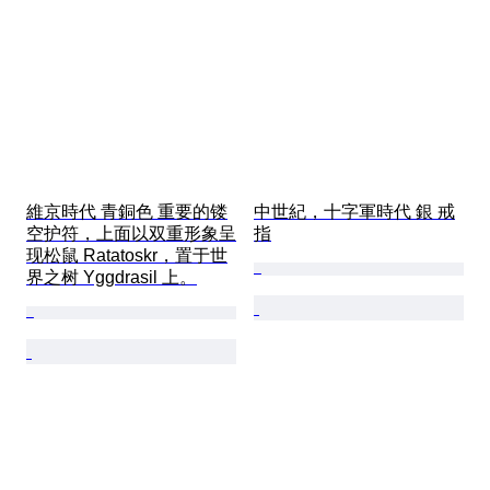
維京時代 青銅色 重要的镂
中世紀，十字軍時代 銀 戒
空护符，上面以双重形象呈
指
现松鼠 Ratatoskr，置于世
界之树 Yggdrasil 上。