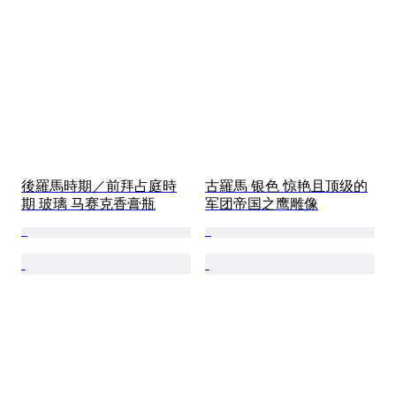
後羅馬時期／前拜占庭時
古羅馬 银色 惊艳且顶级的
期 玻璃 马赛克香膏瓶
军团帝国之鹰雕像