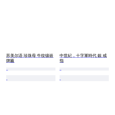
苏美尔语 珍珠母 牛纹镶嵌
中世紀，十字軍時代 銀 戒
牌匾
指