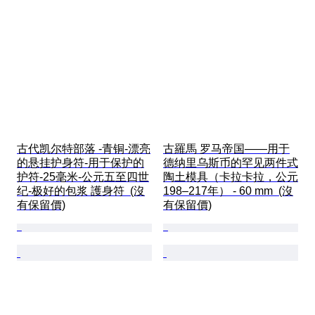
古代凯尔特部落 -青铜-漂亮
古羅馬 罗马帝国——用于
的悬挂护身符-用于保护的
德纳里乌斯币的罕见两件式
护符-25毫米-公元五至四世
陶土模具（卡拉卡拉，公元
纪-极好的包浆 護身符  (沒
198–217年） - 60 mm  (沒
有保留價)
有保留價)