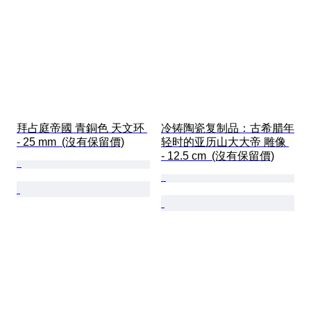
拜占庭帝國 青銅色 天文环 
冷铸陶瓷复制品：古希腊年
- 25 mm  (沒有保留價)
轻时的亚历山大大帝 雕像 
- 12.5 cm  (沒有保留價)