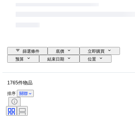
篩選條件
底價
立即購買
预算
結束日期
位置
尺寸
尺寸
物品
原產國
物料
性別
1765件物品
狀態
時期
寶石
證明
細度
款式
排序
關聯
簽名
顏色
貨幣
切割
考古學類型
物品尺碼
文化
時代
藝術家
原件/副本
原產地