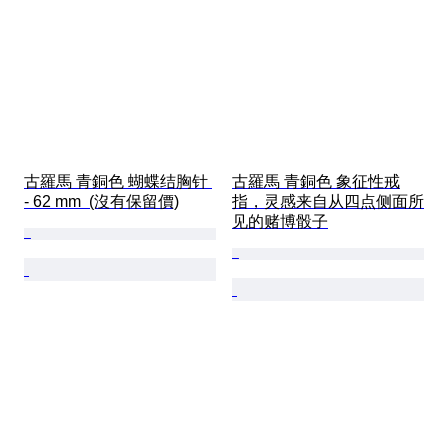
古羅馬 青銅色 蝴蝶结胸针 
古羅馬 青銅色 象征性戒
- 62 mm  (沒有保留價)
指，灵感来自从四点侧面所
见的赌博骰子