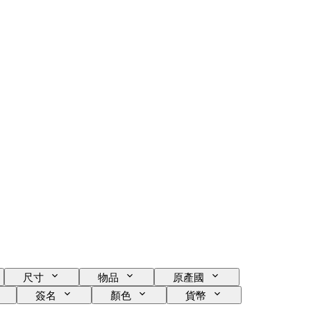
尺寸
物品
原產國
簽名
顏色
貨幣