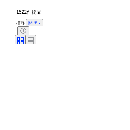
切割
考古學類型
物品尺碼
1522件物品
排序
關聯