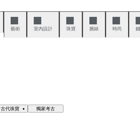
藝術
室內設計
珠寶
腕錶
時尚
古代珠寶
獨家考古