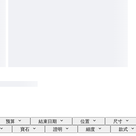
预算
結束日期
位置
尺寸
寶石
證明
細度
款式