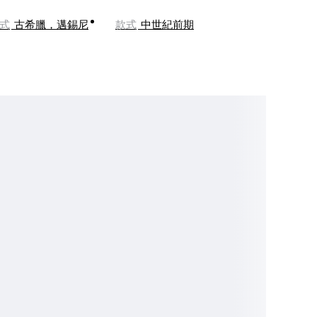
式
古希臘，邁錫尼
款式
中世紀前期