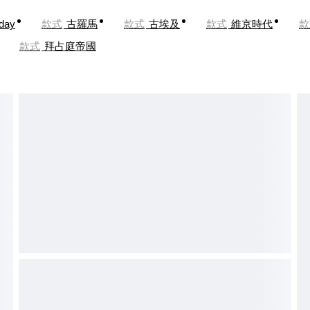
oday
款式
古羅馬
款式
古埃及
款式
維京時代
款
款式
拜占庭帝國