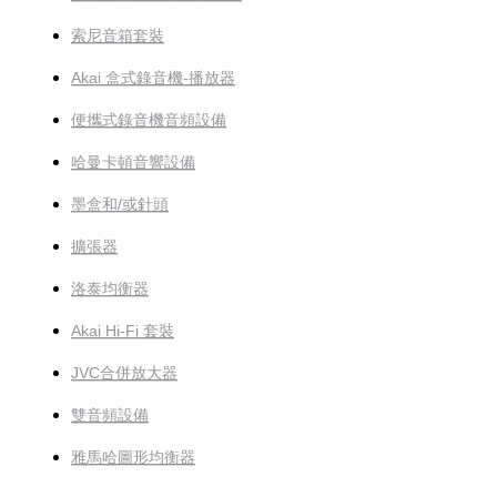
索尼音箱套裝
Akai 盒式錄音機-播放器
便攜式錄音機音頻設備
哈曼卡頓音響設備
墨盒和/或針頭
擴張器
洛泰均衡器
Akai Hi-Fi 套裝
JVC合併放大器
雙音頻設備
雅馬哈圖形均衡器