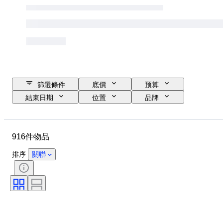
篩選條件
底價
预算
結束日期
位置
品牌
物品
原產國
物料
狀態
額外
時期
916件物品
款式
顏色
時代
已測試及運作中
標籤記錄
排序
關聯
創作者