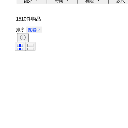
額外
時期
標題
款式
原件/副本
1510件物品
排序
關聯