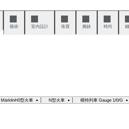
藝術
室內設計
珠寶
腕錶
時尚
MärklinH0型火車
N型火車
模特列車 Gauge 1/0/G