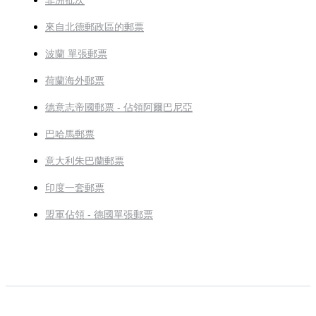
非洲批次
來自北德郵政區的郵票
波蘭 單張郵票
荷蘭海外郵票
德意志帝國郵票 - 佔領阿爾巴尼亞
巴哈馬郵票
意大利朱巴蘭郵票
印度一套郵票
盟軍佔領 - 德國單張郵票