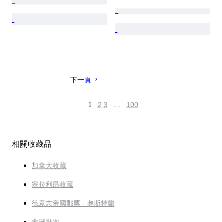
下一頁
1
2
3
…
100
相關收藏品
加拿大收藏
塞拉利昂收藏
德意志帝國郵票 - 奧斯特蘭