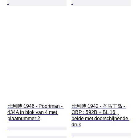
比利時 1946 - Poortman - 
比利時 1942 - 圣马丁岛 - 
434A in blok van 4 met 
OBP : 592B + BL 16 , 
plaatnummer 2
beide met doorschijnende 
druk