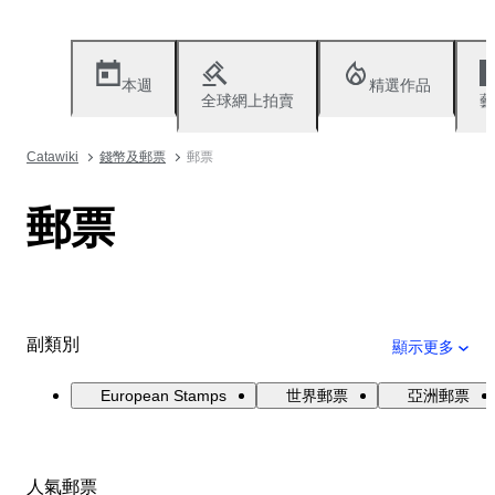
本週
精選作品
全球網上拍賣
藝
Catawiki
錢幣及郵票
郵票
郵票
副類別
顯示更多
European Stamps
世界郵票
亞洲郵票
人氣郵票