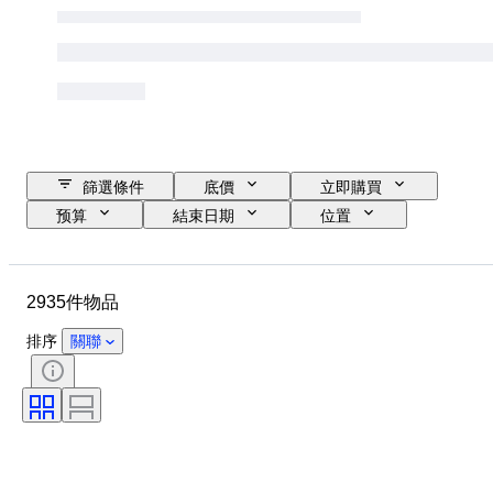
篩選條件
底價
立即購買
预算
結束日期
位置
品牌
物品
原產國
狀態
時期
標題
2935件物品
款式
技術
簽名
版
語言
顏色
排序
關聯
藝術家
出售者：
時代