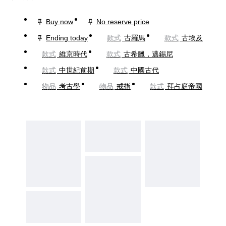
Buy now
No reserve price
Ending today
款式
古羅馬
款式
古埃及
款式
維京時代
款式
古希臘，邁錫尼
款式
中世紀前期
款式
中國古代
物品
考古學
物品
戒指
款式
拜占庭帝國