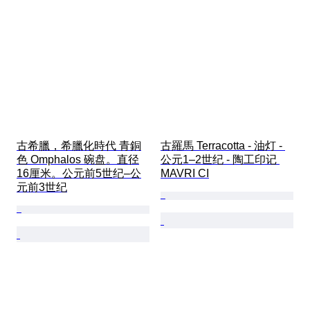
古希臘，希臘化時代 青銅
古羅馬 Terracotta - 油灯 - 
色 Omphalos 碗盘。直径
公元1–2世纪 - 陶工印记 
16厘米。公元前5世纪–公
MAVRI CI
元前3世纪