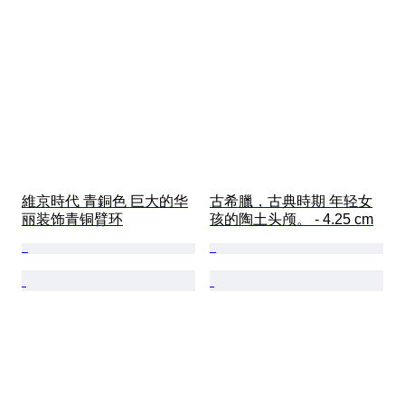
維京時代 青銅色 巨大的华
古希臘，古典時期 年轻女
丽装饰青铜臂环
孩的陶土头颅。 - 4.25 cm