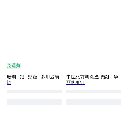
免運費
珊瑚 - 銀 - 頸鏈 - 多用途项
中世紀前期 鍍金 頸鏈 - 华
链
丽的项链