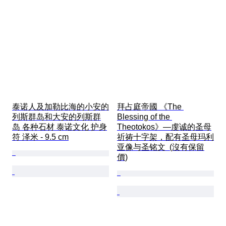
泰诺人及加勒比海的小安的
拜占庭帝國 《The 
列斯群岛和大安的列斯群
Blessing of the 
岛 各种石材 泰诺文化 护身
Theotokos》—虔诚的圣母
符 泽米 - 9.5 cm
祈祷十字架，配有圣母玛利
亚像与圣铭文  (沒有保留
價)