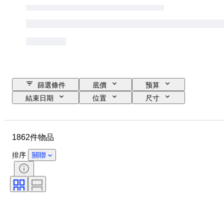
篩選條件
底價
预算
結束日期
位置
尺寸
尺寸
物品
原產國
物料
性別
狀態
1862件物品
時期
寶石
證明
細度
標題
款式
排序
關聯
簽名
顏色
切割
考古學類型
時代
文化
物品尺碼
藝術家
原件/副本
原產地