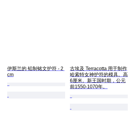
伊斯兰的 铅制铭文护符 - 2 
古埃及 Terracotta 用于制作
cm
哈索特女神护符的模具。高
6厘米。新王国时期，公元
前1550-1070年。