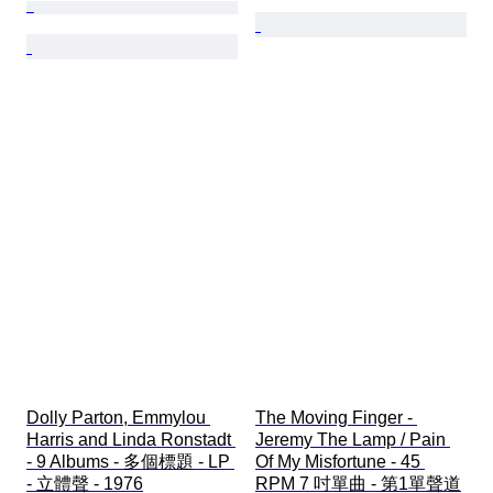
Dolly Parton, Emmylou 
The Moving Finger - 
Harris and Linda Ronstadt 
Jeremy The Lamp / Pain 
- 9 Albums - 多個標題 - LP 
Of My Misfortune - 45 
- 立體聲 - 1976
RPM 7 吋單曲 - 第1單聲道