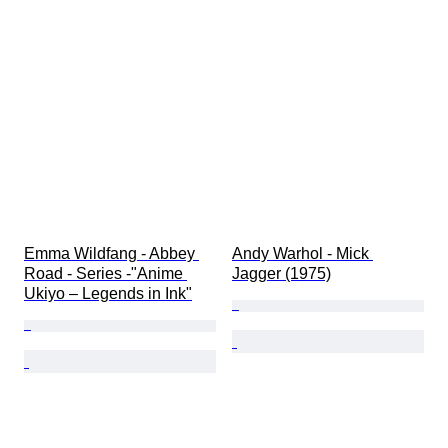
Emma Wildfang - Abbey 
Andy Warhol - Mick 
Road - Series -"Anime 
Jagger (1975)
Ukiyo – Legends in Ink"