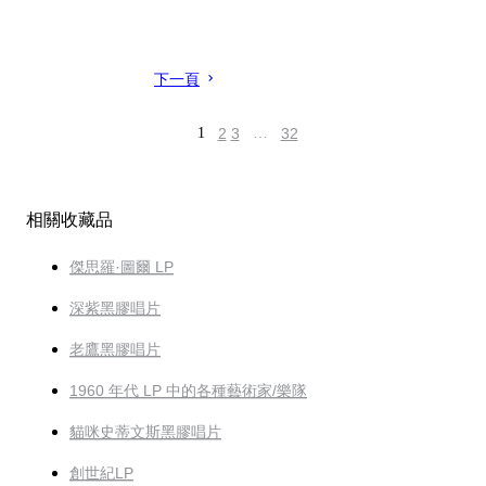
下一頁
1
2
3
…
32
相關收藏品
傑思羅·圖爾 LP
深紫黑膠唱片
老鷹黑膠唱片
1960 年代 LP 中的各種藝術家/樂隊
貓咪史蒂文斯黑膠唱片
創世紀LP