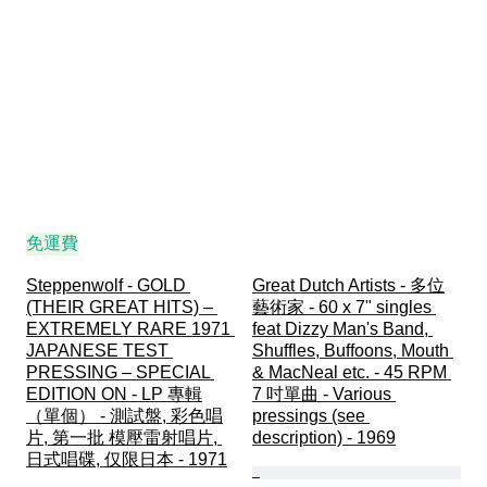
免運費
Steppenwolf - GOLD 
Great Dutch Artists - 多位
(THEIR GREAT HITS) – 
藝術家 - 60 x 7" singles 
EXTREMELY RARE 1971 
feat Dizzy Man's Band, 
JAPANESE TEST 
Shuffles, Buffoons, Mouth 
PRESSING – SPECIAL 
& MacNeal etc. - 45 RPM 
EDITION ON - LP 專輯
7 吋單曲 - Various 
（單個） - 測試盤, 彩色唱
pressings (see 
片, 第一批 模壓雷射唱片, 
description) - 1969
日式唱碟, 仅限日本 - 1971