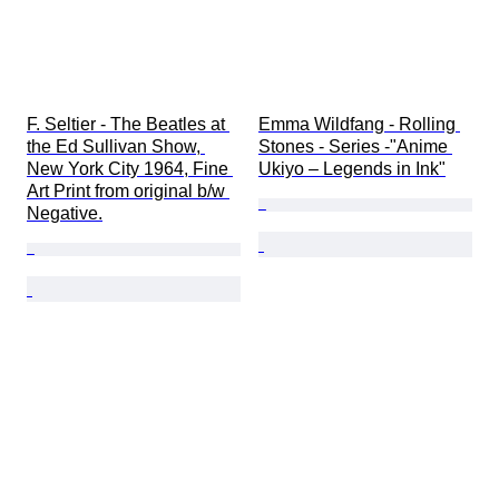
F. Seltier - The Beatles at 
Emma Wildfang - Rolling 
the Ed Sullivan Show, 
Stones - Series -"Anime 
New York City 1964, Fine 
Ukiyo – Legends in Ink"
Art Print from original b/w 
Negative.