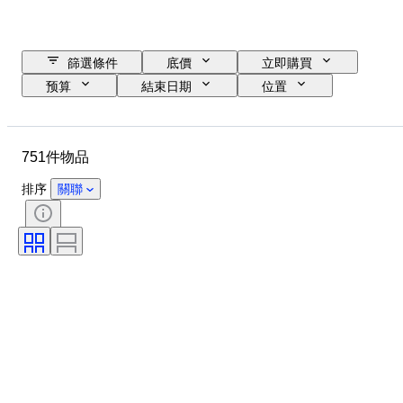
篩選條件
底價
立即購買
预算
結束日期
位置
物品
原產國
物料
狀態
額外
時期
751件物品
標題
款式
技術
簽名
類型
版
排序
關聯
顏色
出售者：
音樂紀念品類型
已測試及運作中
同批次的模壓雷射唱片
時代
藝術家
標籤記錄
創作者