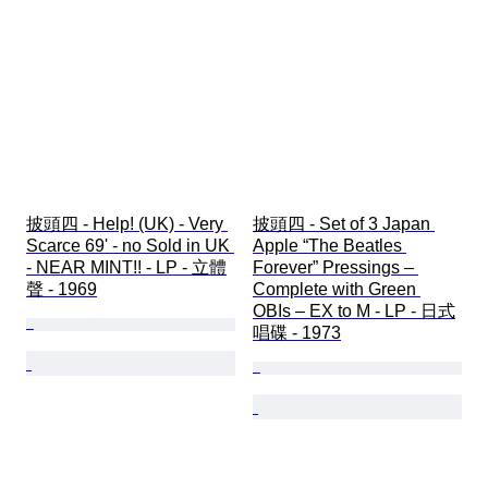
披頭四 - Help! (UK) - Very 
披頭四 - Set of 3 Japan 
Scarce 69' - no Sold in UK 
Apple “The Beatles 
- NEAR MINT!! - LP - 立體
Forever” Pressings – 
聲 - 1969
Complete with Green 
OBIs – EX to M - LP - 日式
唱碟 - 1973