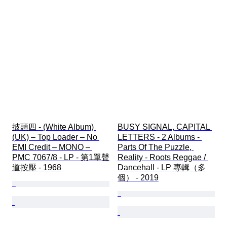
披頭四 - (White Album) 
BUSY SIGNAL, CAPITAL 
(UK) – Top Loader – No 
LETTERS - 2 Albums - 
EMI Credit – MONO – 
Parts Of The Puzzle, 
PMC 7067/8 - LP - 第1單聲
Reality - Roots Reggae / 
道按壓 - 1968
Dancehall - LP 專輯（多
個） - 2019