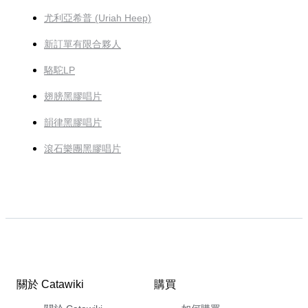
尤利亞希普 (Uriah Heep)
新訂單有限合夥人
駱駝LP
翅膀黑膠唱片
韻律黑膠唱片
滾石樂團黑膠唱片
關於 Catawiki
購買