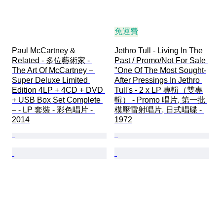
免運費
Paul McCartney & 
Jethro Tull - Living In The 
Related - 多位藝術家 - 
Past / Promo/Not For Sale 
The Art Of McCartney – 
"One Of The Most Sought-
Super Deluxe Limited 
After Pressings In Jethro 
Edition 4LP + 4CD + DVD 
Tull's - 2 x LP 專輯（雙專
+ USB Box Set Complete 
輯） - Promo 唱片, 第一批 
– - LP 套裝 - 彩色唱片 - 
模壓雷射唱片, 日式唱碟 - 
2014
1972