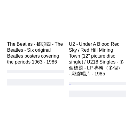
The Beatles - 披頭四 - The 
U2 - Under A Blood Red 
Beatles - Six original 
Sky / Red Hill Mining 
Beatles posters covering 
Town (12" picture disc 
the periods 1963 - 1986
single) / U218 Singles - 多
個標題 - LP 專輯（多個） 
- 彩膠唱片 - 1985