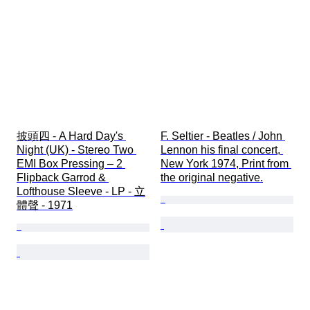
披頭四 - A Hard Day's 
F. Seltier - Beatles / John 
Night (UK) - Stereo Two 
Lennon his final concert, 
EMI Box Pressing – 2 
New York 1974, Print from 
Flipback Garrod & 
the original negative.
Lofthouse Sleeve - LP - 立
體聲 - 1971