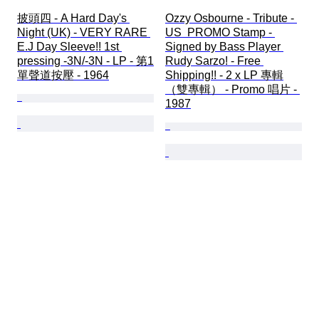
披頭四 - A Hard Day's 
Ozzy Osbourne - Tribute - 
Night (UK) - VERY RARE 
US  PROMO Stamp - 
E.J Day Sleeve!! 1st 
Signed by Bass Player 
pressing -3N/-3N - LP - 第1
Rudy Sarzo! - Free 
單聲道按壓 - 1964
Shipping!! - 2 x LP 專輯
（雙專輯） - Promo 唱片 - 
1987