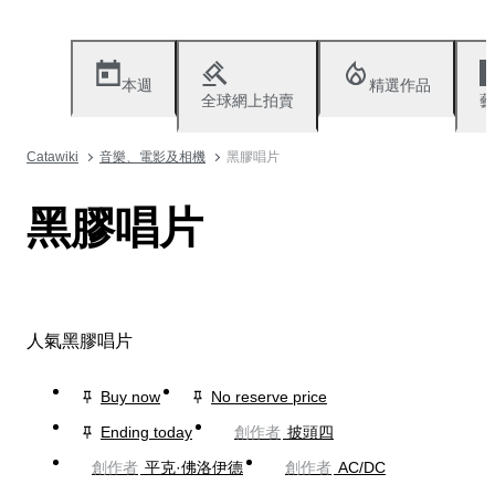
本週
精選作品
全球網上拍賣
藝
Catawiki
音樂、電影及相機
黑膠唱片
黑膠唱片
人氣黑膠唱片
Buy now
No reserve price
Ending today
創作者
披頭四
創作者
平克·佛洛伊德
創作者
AC/DC