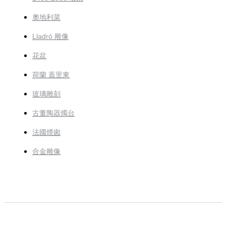
奧地利菜
Lladró 雕像
花盆
荷蘭 蓋里東
玻璃雕刻
古董陶器燭台
法國煙囪
合金雕像