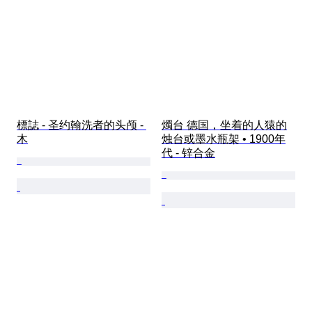
標誌 - 圣约翰洗者的头颅 - 
燭台 德国，坐着的人猿的
木
烛台或墨水瓶架 • 1900年
代 - 锌合金