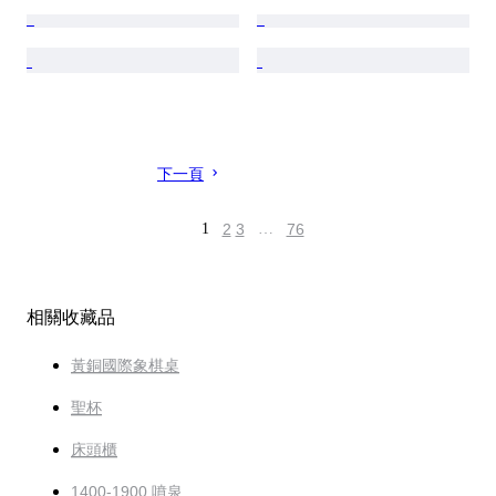
下一頁
1
2
3
…
76
相關收藏品
黃銅國際象棋桌
聖杯
床頭櫃
1400-1900 噴泉