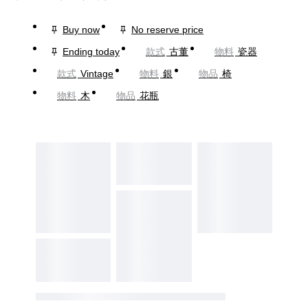
Buy now
No reserve price
Ending today
款式
古董
物料
瓷器
款式
Vintage
物料
銀
物品
椅
物料
木
物品
花瓶