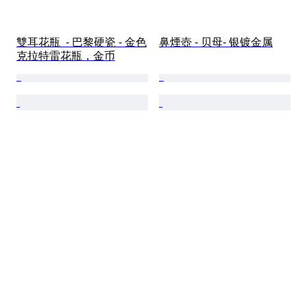
雙耳花瓶  - 巴黎硬瓷 - 金色
鼻煙壺 - 贝母- 银镀金属
克拉特雷花瓶，金币