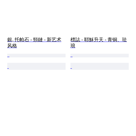
銀, 托帕石 - 頸鏈 - 新艺术
標誌 - 耶穌升天 - 青铜、珐
风格
琅