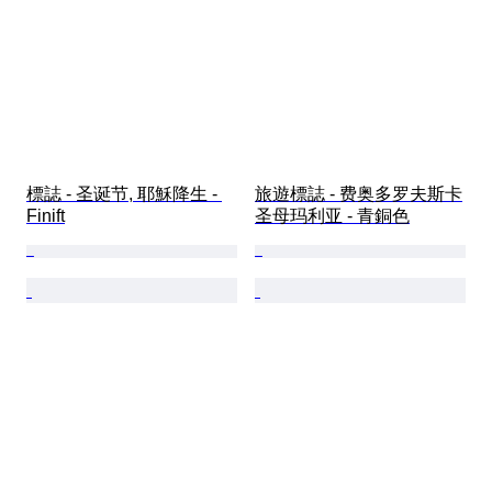
標誌 - 圣诞节, 耶穌降生 - 
旅遊標誌 - 费奥多罗夫斯卡
Finift
圣母玛利亚 - 青銅色