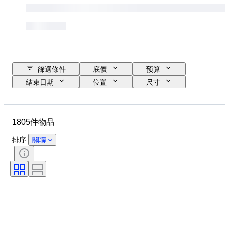
篩選條件
底價
预算
結束日期
位置
尺寸
尺寸
品牌
物品
原產國
物料
性別
1805件物品
狀態
時期
證明
標題
款式
簽名
排序
關聯
顏色
錶芯
電力儲備
自鳴鐘
時鐘類型
時代
錶殼直徑
原件/副本
創作者
原產地