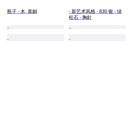
瓶子 - 木, 黃銅
- 新艺术风格 - 830 银 - 绿
松石 - 胸針