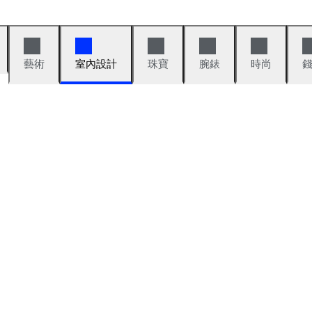
藝術
室內設計
珠寶
腕錶
時尚