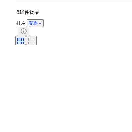
型號
814件物品
排序
關聯