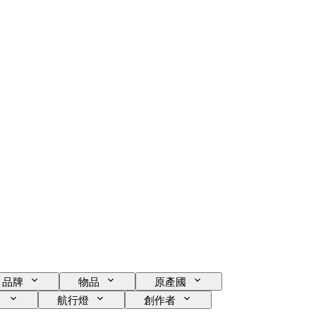
品牌
物品
原產國
：
航行燈
創作者