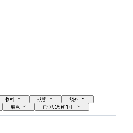
物料
狀態
額外
顏色
已測試及運作中
唱片
創作者