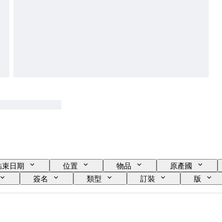
結束日期
位置
物品
原產國
簽名
類型
訂裝
版
藝術家
標籤記錄
同批次的模壓雷射