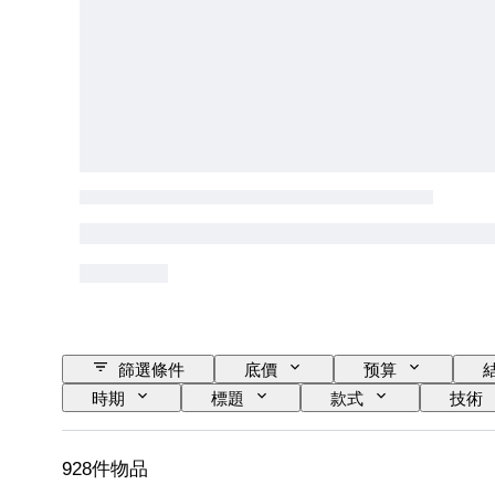
篩選條件
底價
预算
時期
標題
款式
技術
出售者：
音樂紀念品類型
時代
928件物品