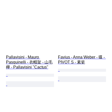
Pallavisini - Mauro 
Favius - Anna Weber - 碟 - 
Pasquinelli - 衣帽架 - 山毛
PIVOT S - 素瓷
櫸 - Pallavisini "Cactus"