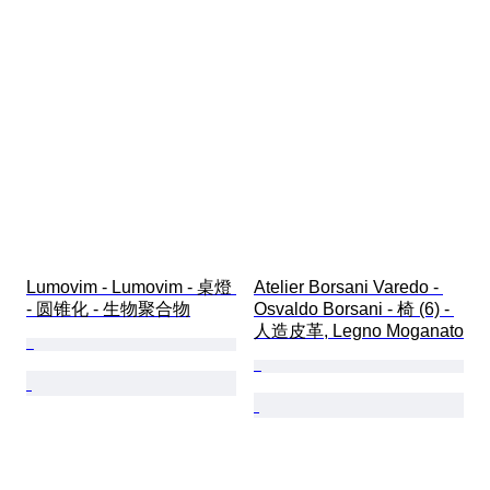
Lumovim - Lumovim - 桌燈 
Atelier Borsani Varedo - 
- 圆锥化 - 生物聚合物
Osvaldo Borsani - 椅 (6) - 
人造皮革, Legno Moganato