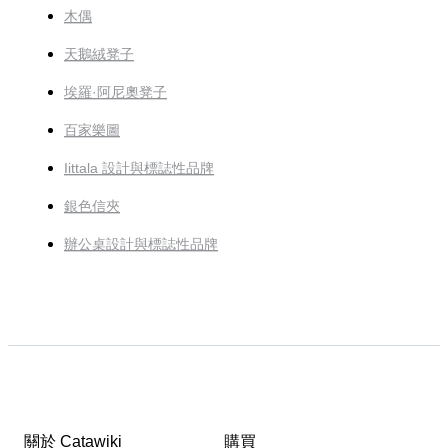
木偶
天鵝絨凳子
埃羅·阿尼奧凳子
百家樂圖
Iittala 設計與標誌性品牌
銀色信夾
辦公桌設計與標誌性品牌
關於 Catawiki
購買