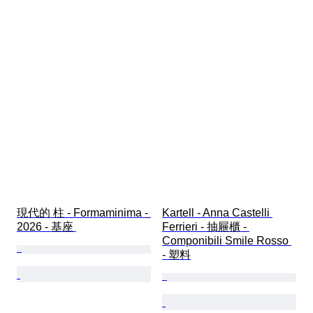
現代的 柱 - Formaminima - 
Kartell - Anna Castelli 
2026 - 基座 
Ferrieri - 抽屜櫃 - 
Componibili Smile Rosso 
- 塑料