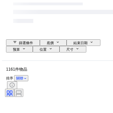
篩選條件
底價
結束日期
预算
位置
尺寸
尺寸
品牌
物品
原產國
物料
性別
1161件物品
狀態
額外
時期
標題
款式
簽名
排序
關聯
版
顏色
錶芯
出售者：
藝術家
電力儲備
自鳴鐘
時代
創作者
型號