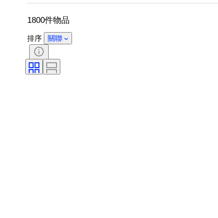
包括配件
鞋尺寸
1800件物品
排序
關聯