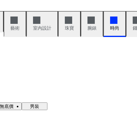
藝術
室內設計
珠寶
腕錶
時尚
·無底價
男裝