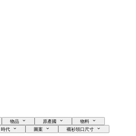
物品
原產國
物料
時代
圖案
襯衫領口尺寸