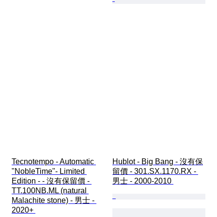
Tecnotempo - Automatic 
Hublot - Big Bang - 沒有保
"NobleTime"- Limited 
留價 - 301.SX.1170.RX - 
Edition - - 沒有保留價 - 
男士 - 2000-2010 
TT.100NB.ML (natural 
Malachite stone) - 男士 - 
2020+ 