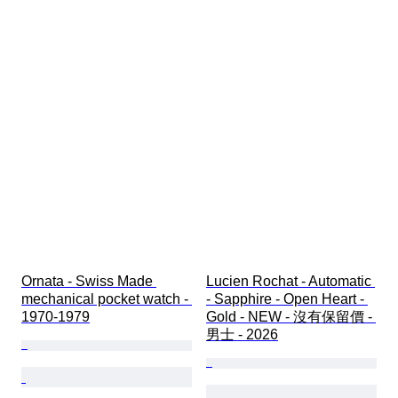
Ornata - Swiss Made 
Lucien Rochat - Automatic 
mechanical pocket watch - 
- Sapphire - Open Heart - 
1970-1979
Gold - NEW - 沒有保留價 - 
男士 - 2026