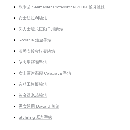
歐米茄 Seamaster Professional 200M 模擬腕錶
女士法拉利腕錶
勞力士蠔式恆動日期腕錶
Rodania 鍍金手錶
浪琴表鍍金模擬腕錶
伊夫聖羅蘭手錶
女士百達翡麗 Calatrava 手錶
碳精工模擬腕錶
黃金歐米茄腕錶
男女通用 Duward 腕錶
Stührling 原創手錶