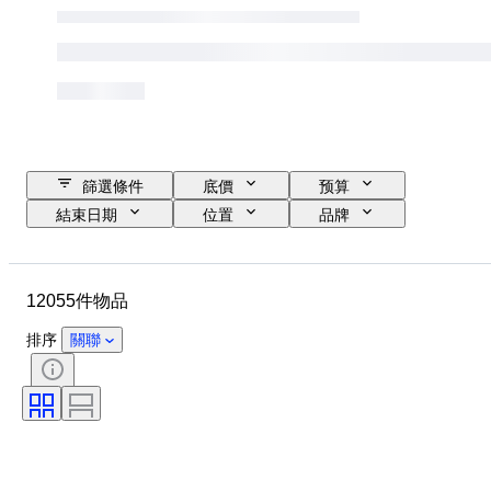
篩選條件
底價
预算
結束日期
位置
品牌
錶殼直徑
錶帶長度
物品
原產國
物料
性別
12055件物品
狀態
時期
證明
標題
版
語言
排序
關聯
顏色
錶芯
錶帶材質
時代
電力儲備
自鳴鐘
原件/副本
汽車用品類型
型號