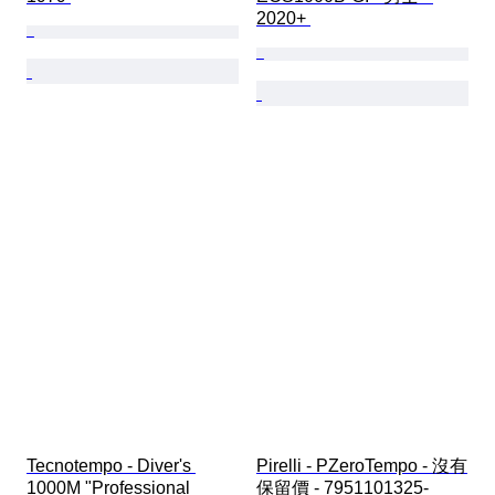
2020+ 
Tecnotempo - Diver's 
Pirelli - PZeroTempo - 沒有
1000M "Professional 
保留價 - 7951101325-