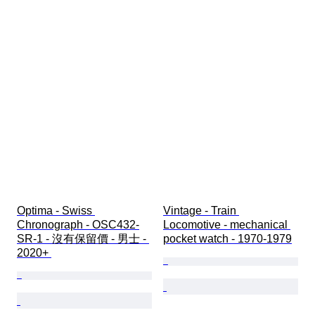
Optima - Swiss 
Vintage - Train 
Chronograph - OSC432-
Locomotive - mechanical 
SR-1 - 沒有保留價 - 男士 - 
pocket watch - 1970-1979
2020+ 