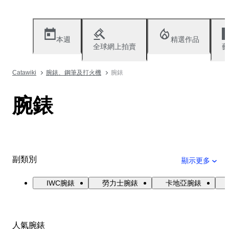
本週
精選作品
全球網上拍賣
藝
Catawiki
腕錶、鋼筆及打火機
腕錶
腕錶
副類別
顯示更多
IWC腕錶
勞力士腕錶
卡地亞腕錶
人氣腕錶