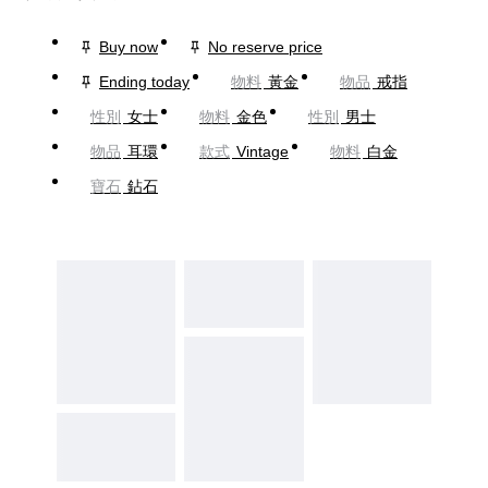
Buy now
No reserve price
Ending today
物料
黃金
物品
戒指
性別
女士
物料
金色
性別
男士
物品
耳環
款式
Vintage
物料
白金
寶石
鉆石