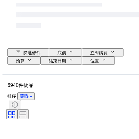
篩選條件
底價
立即購買
预算
結束日期
位置
品牌
物品
原產國
物料
性別
狀態
6940件物品
寶石
證明
細度
款式
切割
清晰度
排序
關聯
顏色等級
確切的顏色
物品尺碼
寶石透明度
療程
鑽石類型
珍珠光澤
豔彩色度
整體色調
時代