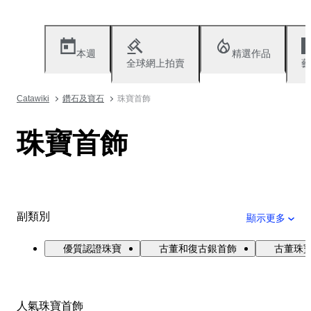
本週
精選作品
全球網上拍賣
藝
Catawiki
鑽石及寶石
珠寶首飾
珠寶首飾
副類別
顯示更多
優質認證珠寶
古董和復古銀首飾
古董珠寶與
人氣珠寶首飾