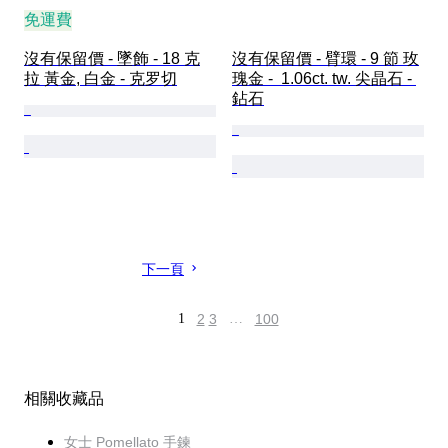
免運費
沒有保留價 - 墜飾 - 18 克
沒有保留價 - 臂環 - 9 節 玫
拉 黃金, 白金 - 克罗切
瑰金 -  1.06ct. tw. 尖晶石 - 
鉆石
下一頁
1
2
3
…
100
相關收藏品
女士 Pomellato 手鍊