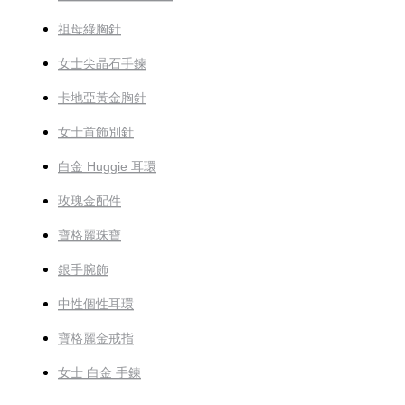
祖母綠胸針
女士尖晶石手鍊
卡地亞黃金胸針
女士首飾別針
白金 Huggie 耳環
玫瑰金配件
寶格麗珠寶
銀手腕飾
中性個性耳環
寶格麗金戒指
女士 白金 手鍊