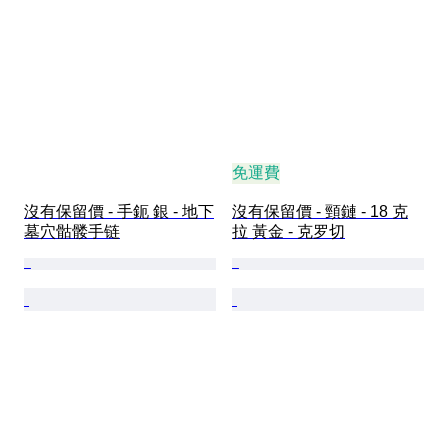
免運費
沒有保留價 - 手鈪 銀 - 地下
沒有保留價 - 頸鏈 - 18 克
墓穴骷髅手链
拉 黃金 - 克罗切