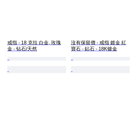
戒指 - 18 克拉 白金, 玫瑰
沒有保留價 - 戒指 鍍金 紅
金 - 钻石/天然
寶石 - 鉆石 - 18K镀金