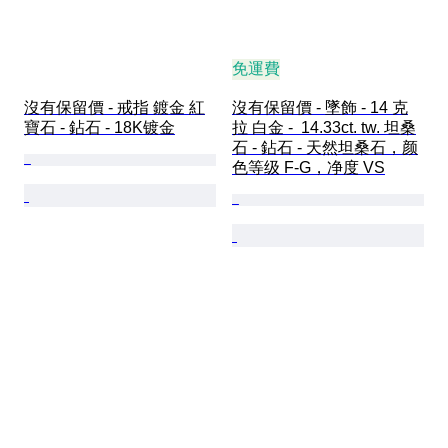
免運費
沒有保留價 - 戒指 鍍金 紅
沒有保留價 - 墜飾 - 14 克
寶石 - 鉆石 - 18K镀金
拉 白金 -  14.33ct. tw. 坦桑
石 - 鉆石 - 天然坦桑石，颜
色等级 F-G，净度 VS