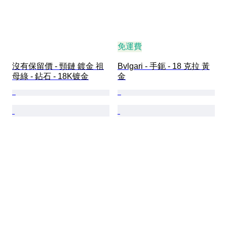
免運費
沒有保留價 - 頸鏈 鍍金 祖
Bvlgari - 手鈪 - 18 克拉 黃
母綠 - 鉆石 - 18K镀金
金