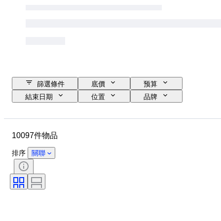
篩選條件
底價
预算
結束日期
位置
品牌
物品
原產國
物料
性別
狀態
寶石
10097件物品
證明
細度
款式
切割
清晰度
顏色等級
排序
關聯
確切的顏色
物品尺碼
寶石透明度
療程
鑽石類型
珍珠光澤
時代
豔彩色度
整體色調