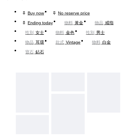
Buy now
No reserve price
Ending today
物料
黃金
物品
戒指
性別
女士
物料
金色
性別
男士
物品
耳環
款式
Vintage
物料
白金
寶石
鉆石