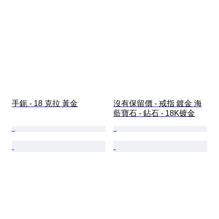
手鈪 - 18 克拉 黃金
沒有保留價 - 戒指 鍍金 海
藍寶石 - 鉆石 - 18K镀金