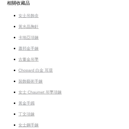
相關收藏品
女士吊飾盒
黃水晶胸針
卡地亞項鍊
蕭邦金手鍊
古董金吊墜
Chopard 白金 耳環
裝飾藝術手鍊
女士 Chaumet 吊墜項鍊
黃金手鐲
丁文項鍊
女士鋼手鍊