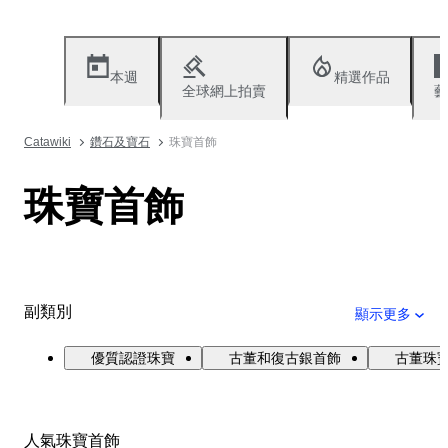
本週
精選作品
全球網上拍賣
藝
Catawiki
鑽石及寶石
珠寶首飾
珠寶首飾
副類別
顯示更多
優質認證珠寶
古董和復古銀首飾
古董珠寶與
人氣珠寶首飾