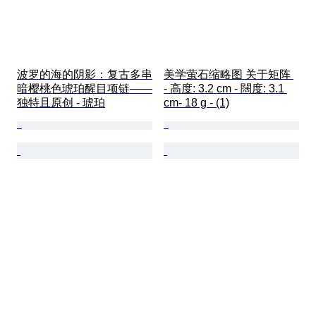
波罗的海的阴影：复古多串
美学萤石缩略图 关于矩阵 
暗樱桃色琥珀醒目项链——
- 高度: 3.2 cm - 闊度: 3.1 
独特且原创 - 琥珀
cm- 18 g - (1)