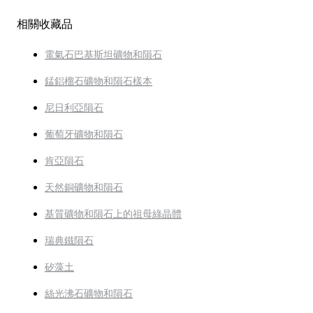
相關收藏品
電氣石巴基斯坦礦物和隕石
錳鋁榴石礦物和隕石樣本
尼日利亞隕石
葡萄牙礦物和隕石
肯亞隕石
天然銅礦物和隕石
基質礦物和隕石上的祖母綠晶體
瑞典鐵隕石
矽藻土
絲光沸石礦物和隕石