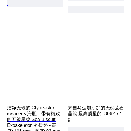
洁净无瑕的 Clypeaster 
来自马达加斯加的天然萤石
rosaceus 海胆，带有精致
晶簇 最高质量的- 3062.77 
的五瓣星纹 Sea Biscuit 
g
Exoskeleton 外骨骼 - 高