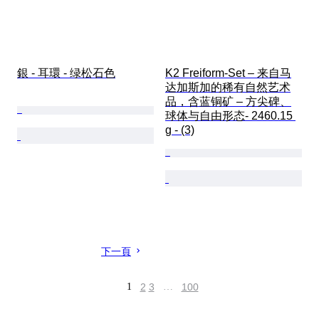
銀 - 耳環 - 绿松石色
K2 Freiform-Set – 来自马
达加斯加的稀有自然艺术
品，含蓝铜矿 – 方尖碑、
球体与自由形态- 2460.15 
g - (3)
下一頁
1
2
3
…
100