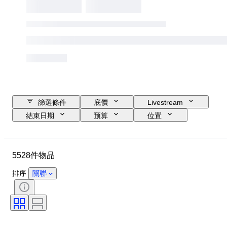
篩選條件
底價
Livestream
結束日期
预算
位置
尺寸
尺寸
物品
原產國
物料
性別
5528件物品
狀態
時期
寶石
證明
簽名
顏色
排序
關聯
切割
確切的顏色
礦物
礦物形態
療程
物品尺碼
原件/副本
珍珠光澤
珍珠表面品質
時代