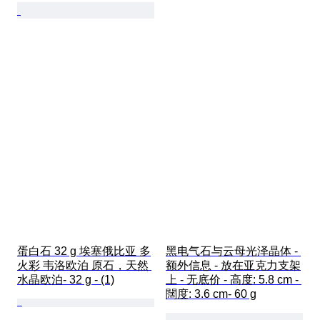
蛋白石 32 g 埃塞俄比亚 多
黑电气石与云母光泽晶体 - 
火彩 韦洛欧泊 原石，天然 
额外信息 - 放在亚克力支架
水晶欧泊- 32 g - (1)
上 - 无底价 - 高度: 5.8 cm - 
闊度: 3.6 cm- 60 g