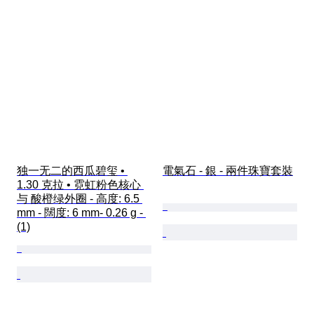
独一无二的西瓜碧玺 • 
電氣石 - 銀 - 兩件珠寶套裝
1.30 克拉 • 霓虹粉色核心 
与 酸橙绿外圈 - 高度: 6.5 
mm - 闊度: 6 mm- 0.26 g - 
(1)