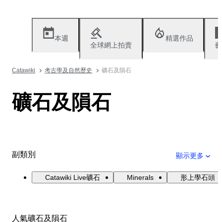
本週
精選作品
全球網上拍賣
藝
Catawiki
考古學及自然歷史
礦石及隕石
礦石及隕石
副類別
顯示更多
Catawiki Live礦石
Minerals
形上學石頭
人氣礦石及隕石