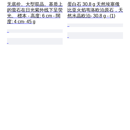
无底价。大型双晶。基质上
蛋白石 30.8 g 天然埃塞俄
的萤石在日光紫外线下呈荧
比亚火焰韦洛欧泊原石，天
光。 標本 - 高度: 6 cm - 闊
然水晶欧泊- 30.8 g - (1)
度: 4 cm- 45 g