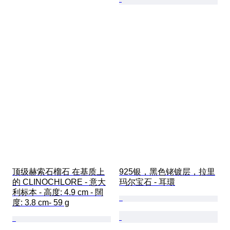
顶级赫索石榴石 在基质上
925银，黑色铑镀层，拉里
的 CLINOCHLORE - 意大
玛尔宝石 - 耳環
利标本 - 高度: 4.9 cm - 闊
度: 3.8 cm- 59 g