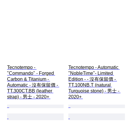
Tecnotempo - 
Tecnotempo - Automatic 
"Commando" - Forged 
"NobleTime"- Limited 
Carbon & Titanium - 
Edition - - 沒有保留價 - 
Automatic - 沒有保留價 - 
TT.100NB.T (natural 
TT.300CT.BB (leather 
Turquoise stone) - 男士 - 
strap) - 男士 - 2020+ 
2020+ 