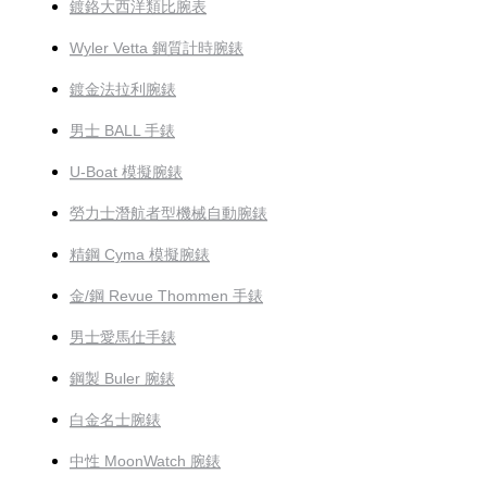
鍍鉻大西洋類比腕表
Wyler Vetta 鋼質計時腕錶
鍍金法拉利腕錶
男士 BALL 手錶
U-Boat 模擬腕錶
勞力士潛航者型機械自動腕錶
精鋼 Cyma 模擬腕錶
金/鋼 Revue Thommen 手錶
男士愛馬仕手錶
鋼製 Buler 腕錶
白金名士腕錶
中性 MoonWatch 腕錶