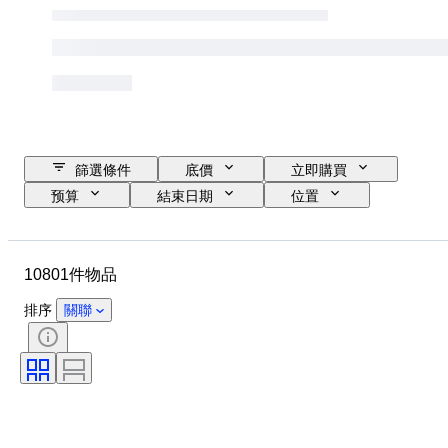
篩選條件
底價
立即購買
预算
結束日期
位置
品牌
錶殼直徑
錶帶長度
物品
原產國
物料
10801件物品
性別
狀態
額外
時期
證明
標題
排序
關聯
訂裝
版
語言
顏色
錶芯
錶帶材質
時代
型號