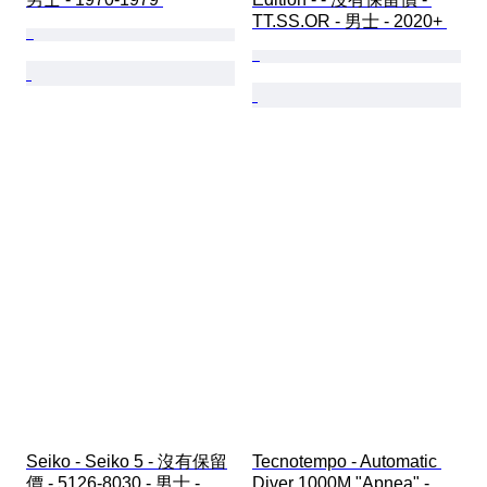
TT.SS.OR - 男士 - 2020+ 
Seiko - Seiko 5 - 沒有保留
Tecnotempo - Automatic 
價 - 5126-8030 - 男士 - 
Diver 1000M "Apnea" - 