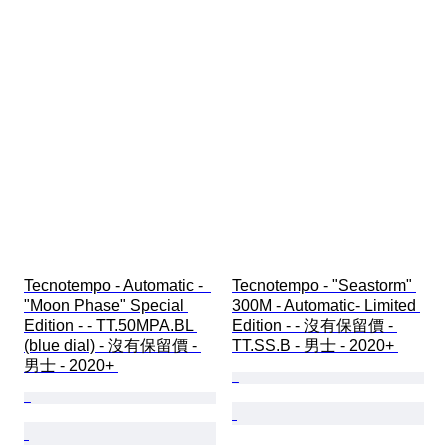
Tecnotempo - Automatic -  
Tecnotempo - "Seastorm" 
"Moon Phase" Special 
300M - Automatic- Limited 
Edition - - TT.50MPA.BL 
Edition - - 沒有保留價 - 
(blue dial) - 沒有保留價 - 
TT.SS.B - 男士 - 2020+ 
男士 - 2020+ 