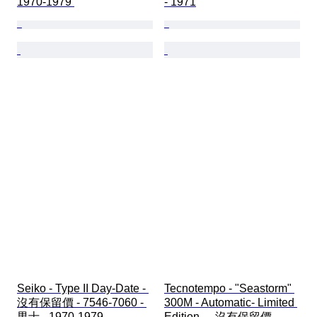
1970-1979 
- 1971
Seiko - Type II Day-Date - 
Tecnotempo - "Seastorm" 
沒有保留價 - 7546-7060 - 
300M - Automatic- Limited 
男士 - 1970-1979 
Edition - - 沒有保留價 - 