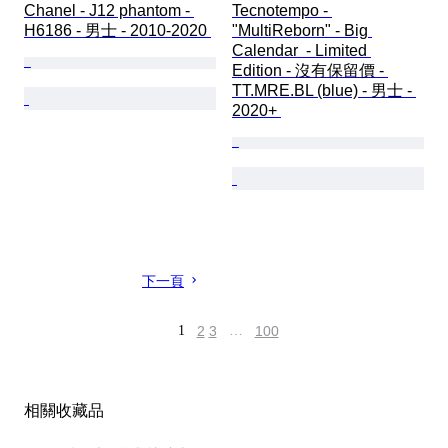
Chanel - J12 phantom - 
Tecnotempo - 
H6186 - 男士 - 2010-2020 
"MultiReborn" - Big 
Calendar  - Limited 
Edition - 沒有保留價 - 
TT.MRE.BL (blue) - 男士 - 
2020+ 
下一頁
1
2
3
…
100
相關收藏品