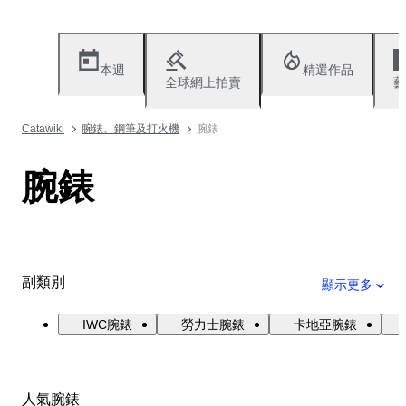
本週
精選作品
全球網上拍賣
藝
Catawiki
腕錶、鋼筆及打火機
腕錶
腕錶
副類別
顯示更多
IWC腕錶
勞力士腕錶
卡地亞腕錶
人氣腕錶