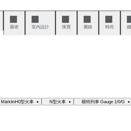
藝術
室內設計
珠寶
腕錶
時尚
MärklinH0型火車
N型火車
模特列車 Gauge 1/0/G