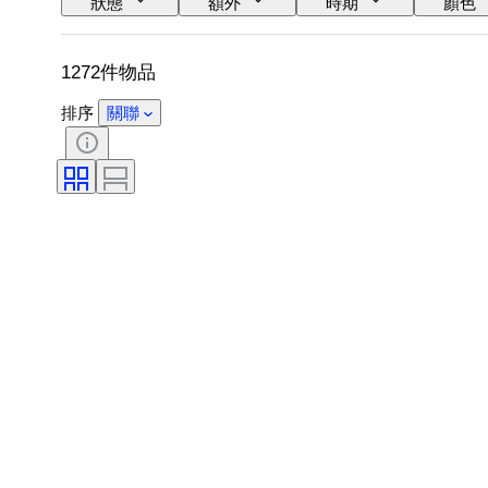
狀態
額外
時期
顏色
1272件物品
排序
關聯