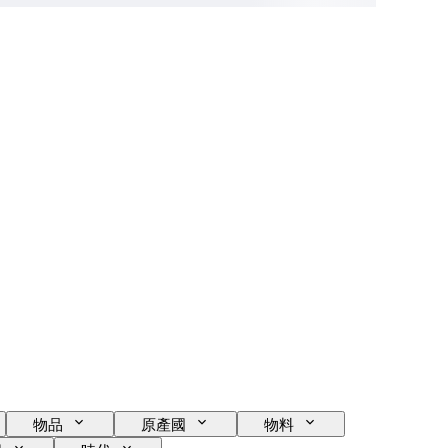
物品
原產國
物料