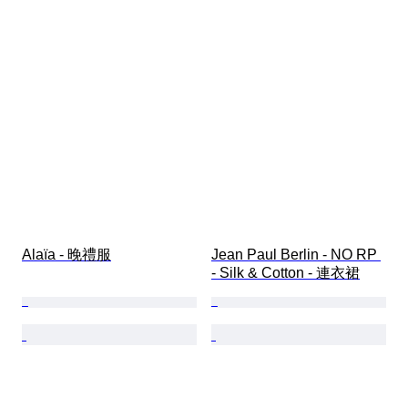
Alaïa - 晚禮服
Jean Paul Berlin - NO RP 
- Silk & Cotton - 連衣裙