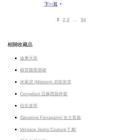
下一頁
1
2
3
…
94
相關收藏品
迪奧大衣
棉質雞尾酒裙
米索尼 (Missoni) 尼龍夾克
Corneliani 亞麻西裝外套
仙女皮衣
Salvatore Ferragamo 女士套裝
Versace Jeans Couture T 卹