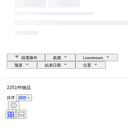
篩選條件
底價
Livestream
预算
結束日期
位置
品牌
物品
原產國
物料
性別
狀態
2251件物品
時期
款式
顏色
服裝尺碼
物品尺碼
時代
排序
關聯
圖案
襯衫領口尺寸
包括配件
鞋尺寸