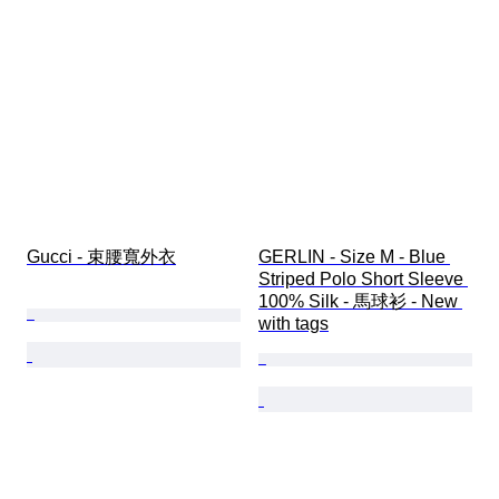
Gucci - 束腰寬外衣
GERLIN - Size M - Blue 
Striped Polo Short Sleeve 
100% Silk - 馬球衫 - New 
with tags