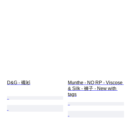
D&G - 襯衫
Munthe - NO RP - Viscose 
& Silk - 褲子 - New with 
tags