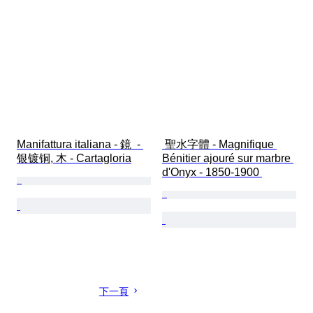
Manifattura italiana - 鏡  - 
 聖水字體 - Magnifique 
银镀铜, 木 - Cartagloria
Bénitier ajouré sur marbre 
d'Onyx - 1850-1900 
下一頁