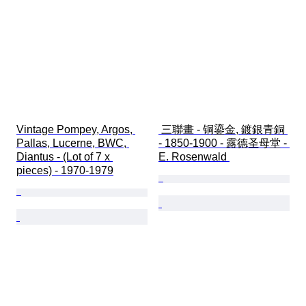
Vintage Pompey, Argos, 
 三聯畫 - 铜鎏金, 鍍銀青銅 
Pallas, Lucerne, BWC, 
- 1850-1900 - 露德圣母堂 - 
Diantus - (Lot of 7 x 
E. Rosenwald 
pieces) - 1970-1979