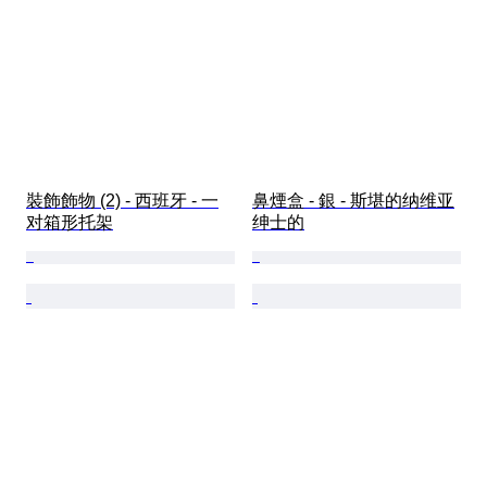
裝飾飾物 (2) - 西班牙 - 一
鼻煙盒 - 銀 - 斯堪的纳维亚
对箱形托架
绅士的