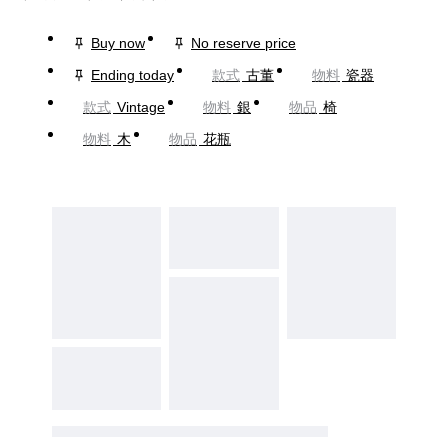
Buy now
No reserve price
Ending today
款式
古董
物料
瓷器
款式
Vintage
物料
銀
物品
椅
物料
木
物品
花瓶