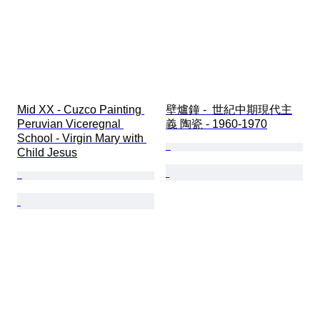
Mid XX - Cuzco Painting 
壁爐鐘 -  世紀中期現代主
Peruvian Viceregnal 
義 陶瓷 - 1960-1970
School - Virgin Mary with 
Child Jesus