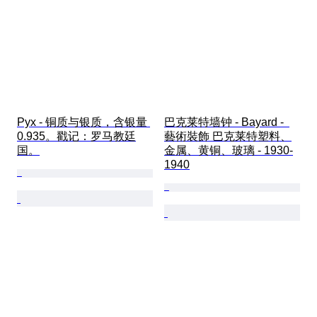
Pyx - 铜质与银质，含银量 
巴克莱特墙钟 - Bayard -  
0.935。戳记：罗马教廷
藝術裝飾 巴克莱特塑料、
国。
金属、黄铜、玻璃 - 1930-
1940