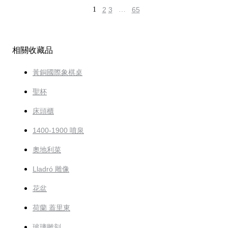
1
2
3
…
65
相關收藏品
黃銅國際象棋桌
聖杯
床頭櫃
1400-1900 噴泉
奧地利菜
Lladró 雕像
花盆
荷蘭 蓋里東
玻璃雕刻