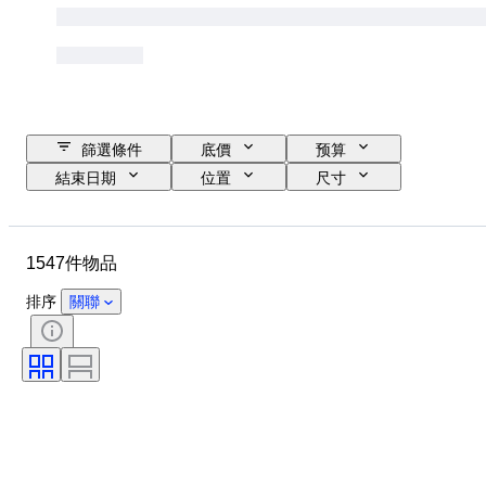
篩選條件
底價
预算
結束日期
位置
尺寸
尺寸
品牌
物品
原產國
物料
性別
1547件物品
狀態
時期
證明
標題
款式
簽名
排序
關聯
顏色
錶芯
電力儲備
自鳴鐘
時鐘類型
時代
錶殼直徑
出售者：
創作者
原產地