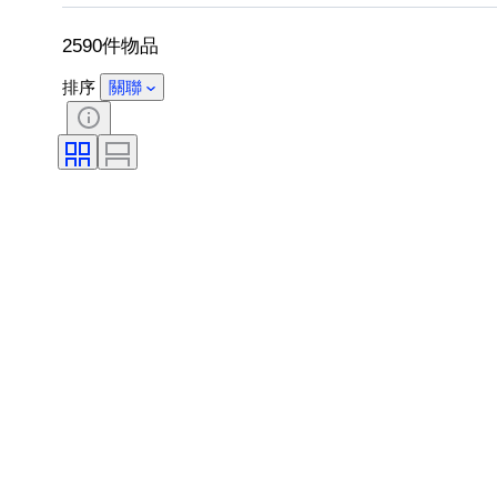
包括配件
鞋尺寸
2590件物品
排序
關聯