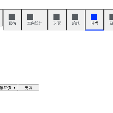
藝術
室內設計
珠寶
腕錶
時尚
·無底價
男裝