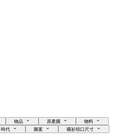
物品
原產國
物料
時代
圖案
襯衫領口尺寸