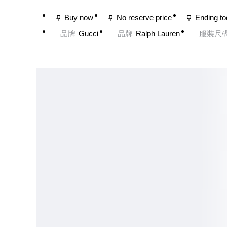
Buy now
No reserve price
Ending t
品牌
Gucci
品牌
Ralph Lauren
服裝尺