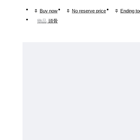
Buy now
No reserve price
Ending t
物品
頭骨