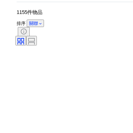
珍珠光澤
物品尺碼
療程
1155件物品
排序
關聯