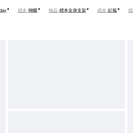
oday
標本
蝴蝶
物品
標本全身支架
標本
紅狐
標