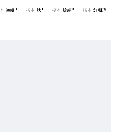
本
海螺
標本
蛾
標本
蝙蝠
標本
紅珊瑚