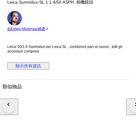
Leica Summilux-SL 1:1.4/50 ASPH. 相機鏡頭
專
家
由Edwin Molenaar精選
Leica 50/1.4 Summilux per Leica SL , condizioni pari al nuovo , tutti gli
accessori compresi
顯示所有資訊
類似物品