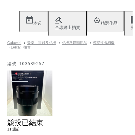
本週
精選作品
全球網上拍賣
藝
Catawiki
音樂、電影及相機
相機及鏡頭用品
獨家徠卡相機
（Leica）拍賣
編號
103539257
無法使用
競投已結束
11 週前