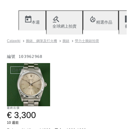
本週
精選作品
全球網上拍賣
藝
Catawiki
腕錶、鋼筆及打火機
腕錶
勞力士腕錶拍賣
編號
103962968
已出售
最終出價
€ 3,300
10 週前