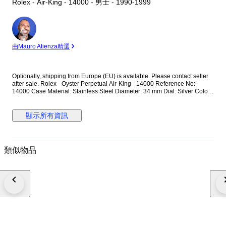
Rolex - Air-King - 14000 - 男士 - 1990-1999
專
家
由Mauro Atienza精選
Optionally, shipping from Europe (EU) is available. Please contact seller
after sale. Rolex - Oyster Perpetual Air-King - 14000 Reference No:
14000 Case Material: Stainless Steel Diameter: 34 mm Dial: Silver Colour
Original Rolex Dial Glass: Scracth Resistant Sapphire (Crystal) glass
Bracelet: Original Stainless Steel Oyster bracelet / Fits up to 17.5-18 cm
wrist approximately Clasp: Hidden Deployment Case Back: Solid
顯示所有資訊
Condition: Worn & Very good condition Movement: Automatic Functions:
Hour, Minute and Second Extras: No Box / No Paper (The box that
appears in the photos is my shooting platform.) **I will use FedEX / Ups
worldwide priority shipping to make sure that the items finds you as soon
類似物品
as possible (takes usually 3-5 days *we don't guarantee water resistance
** Receiver responsible with the custom fees