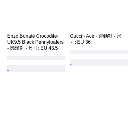
Enzo Bonafè Crocodile-
Gucci - Ace - 運動鞋 - 尺
UK9.5 Black Pennyloafers 
寸: EU 36
- 懶漢鞋 - 尺寸: EU 43.5