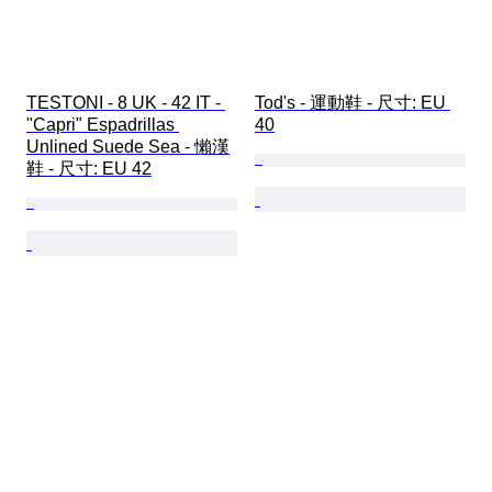
TESTONI - 8 UK - 42 IT - 
Tod's - 運動鞋 - 尺寸: EU 
"Capri" Espadrillas 
40
Unlined Suede Sea - 懶漢
鞋 - 尺寸: EU 42