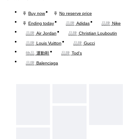
Buy now
No reserve price
Ending today
品牌
Adidas
品牌
Nike
品牌
Air Jordan
品牌
Christian Louboutin
品牌
Louis Vuitton
品牌
Gucci
物品
運動鞋
品牌
Tod's
品牌
Balenciaga