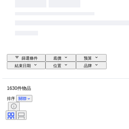
篩選條件
底價
预算
結束日期
位置
品牌
鞋尺寸
物品
原產國
物料
性別
狀態
1630件物品
簽名
顏色
時代
包括配件
圖案
型號
排序
關聯