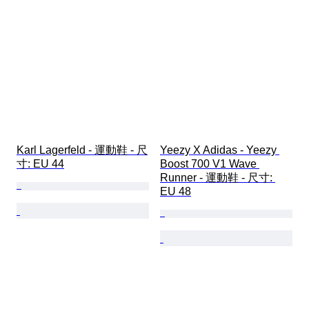
Karl Lagerfeld - 運動鞋 - 尺
Yeezy X Adidas - Yeezy 
寸: EU 44
Boost 700 V1 Wave 
Runner - 運動鞋 - 尺寸: 
EU 48