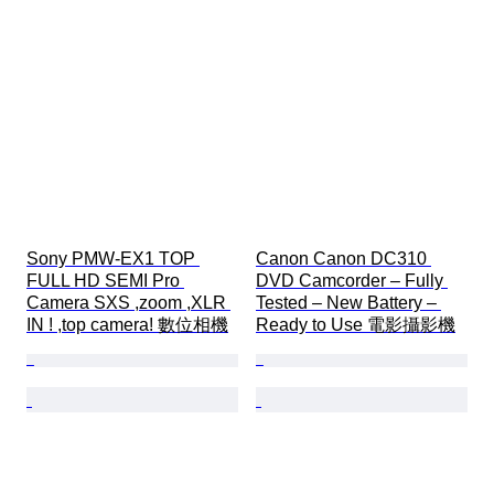
Sony PMW-EX1 TOP 
Canon Canon DC310 
FULL HD SEMI Pro 
DVD Camcorder – Fully 
Camera SXS ,zoom ,XLR 
Tested – New Battery – 
IN ! ,top camera! 數位相機
Ready to Use 電影攝影機