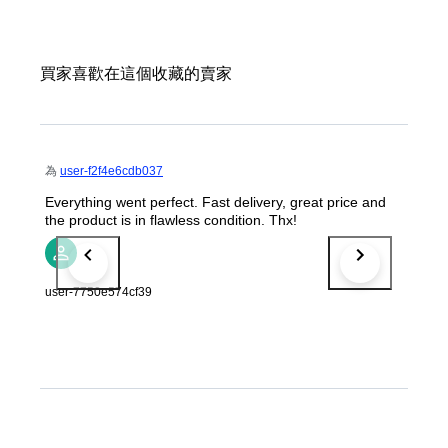
買家喜歡在這個收藏的賣家
為
user-f2f4e6cdb037
Everything went perfect. Fast delivery, great price and
the product is in flawless condition. Thx!
user-7750e574cf39