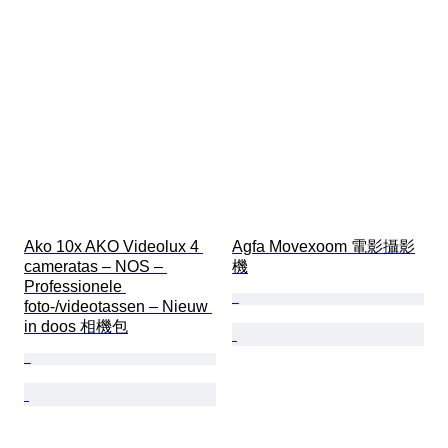
Ako 10x AKO Videolux 4 
Agfa Movexoom 電影攝影
cameratas – NOS – 
機
Professionele 
foto-/videotassen – Nieuw 
in doos 相機包