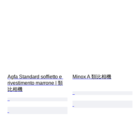
Agfa Standard soffietto e 
Minox A 類比相機
rivestimento marrone | 類
比相機