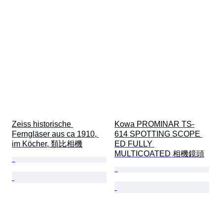
Zeiss historische 
Kowa PROMINAR TS-
Ferngläser aus ca 1910, 
614 SPOTTING SCOPE 
im Köcher, 類比相機
ED FULLY 
MULTICOATED 相機鏡頭