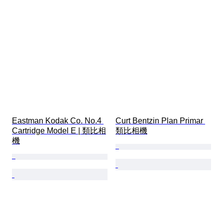
Eastman Kodak Co. No.4 
Curt Bentzin Plan Primar 
Cartridge Model E | 類比相
類比相機
機