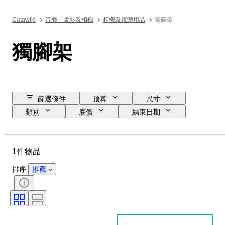
Catawiki
音樂、電影及相機
相機及鏡頭用品
獨腳架
獨腳架
篩選條件
预算
尺寸
類別
底價
結束日期
位置
物品
狀態
時期
已測試及運作中
時代
1件物品
排序
推薦