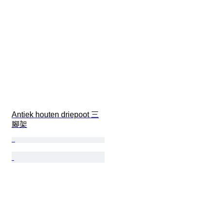
Antiek houten driepoot 三
腳架