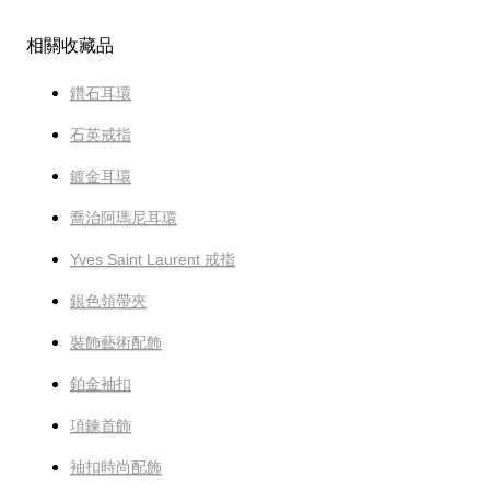
相關收藏品
鑽石耳環
石英戒指
鍍金耳環
喬治阿瑪尼耳環
Yves Saint Laurent 戒指
銀色領帶夾
裝飾藝術配飾
鉑金袖扣
項鍊首飾
袖扣時尚配飾