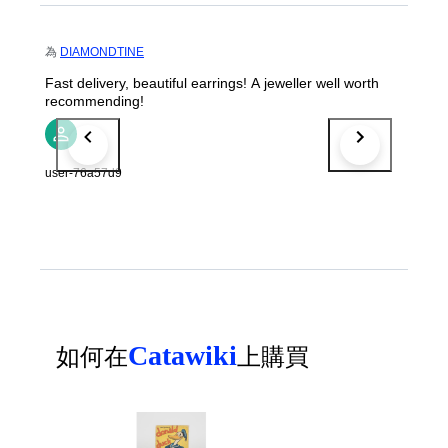
為
DIAMONDTINE
Fast delivery, beautiful earrings! A jeweller well worth
recommending!
user-76a57d9
Catawiki
如何在
上購買