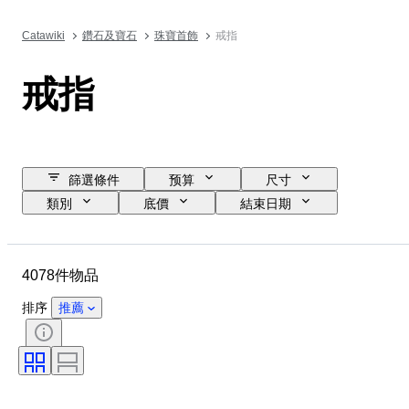
Catawiki
鑽石及寶石
珠寶首飾
戒指
戒指
篩選條件
预算
尺寸
類別
底價
結束日期
位置
品牌
物品
原產國
物料
性別
4078件物品
狀態
寶石
證明
細度
款式
切割
排序
推薦
清晰度
顏色等級
確切的顏色
寶石透明度
療程
鑽石類型
珍珠光澤
物品尺碼
豔彩色度
時代