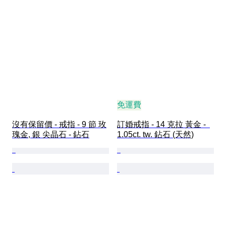
免運費
沒有保留價 - 戒指 - 9 節 玫
訂婚戒指 - 14 克拉 黃金 -  
瑰金, 銀 尖晶石 - 鉆石
1.05ct. tw. 鉆石 (天然)