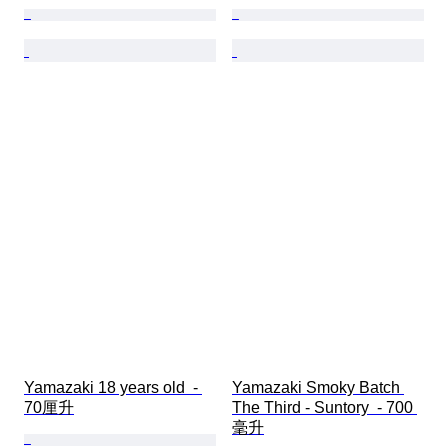
Yamazaki 18 years old  - 
Yamazaki Smoky Batch 
70厘升
The Third - Suntory  - 700 
毫升