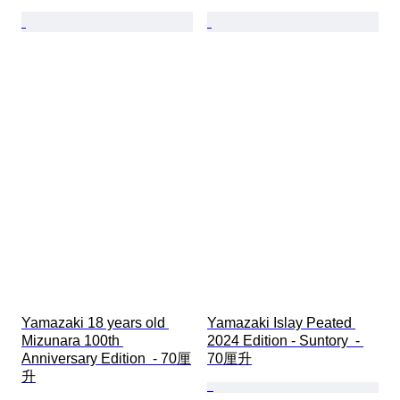
Yamazaki 18 years old 
Yamazaki Islay Peated 
Mizunara 100th 
2024 Edition - Suntory  - 
Anniversary Edition  - 70厘
70厘升
升