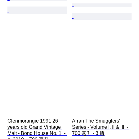
Glenmorangie 1991 26 
Arran The Smugglers' 
years old Grand Vintage 
Series - Volume I, II & III  - 
Malt - Bond House No. 1  - 
700 毫升 - 3 瓶