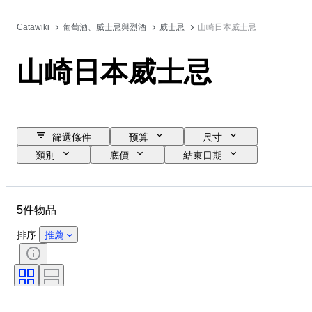
Catawiki
葡萄酒、威士忌與烈酒
威士忌
山崎日本威士忌
山崎日本威士忌
篩選條件
预算
尺寸
類別
底價
結束日期
位置
品牌
物品
原產國
瓶子大小
5件物品
酒精含量表
裝瓶
排序
推薦