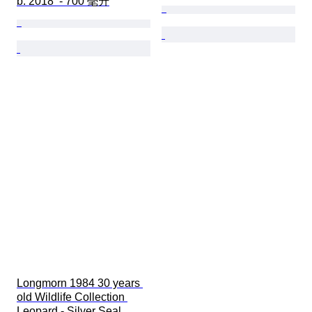
b. 2018  - 700 毫升
Longmorn 1984 30 years 
old Wildlife Collection 
Leopard - Silver Seal 