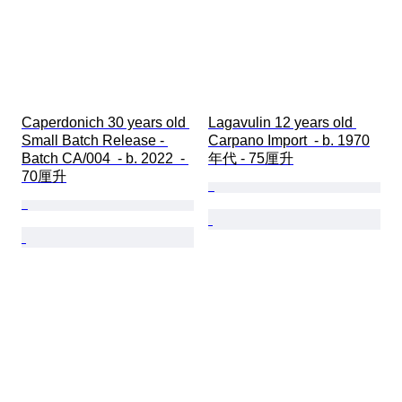
Caperdonich 30 years old 
Lagavulin 12 years old 
Small Batch Release - 
Carpano Import  - b. 1970
Batch CA/004  - b. 2022  - 
年代 - 75厘升
70厘升