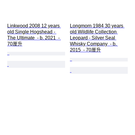
Linkwood 2008 12 years 
Longmorn 1984 30 years 
old Single Hogshead - 
old Wildlife Collection 
The Ultimate  - b. 2021  - 
Leopard - Silver Seal 
70厘升
Whisky Company  - b. 
2015  - 70厘升