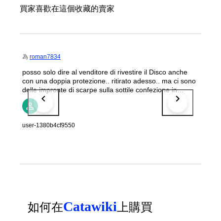
買家喜歡在這個收藏的賣家
為
roman7834
posso solo dire al venditore di rivestire il Disco anche
con una doppia protezione.. ritirato adesso.. ma ci sono
delle impronte di scarpe sulla sottile confezione in
Cartone..
user-1380b4cf9550
Catawiki
如何在
上購買