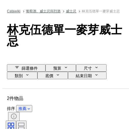
Catawiki
葡萄酒、威士忌與烈酒
威士忌
林克伍德單一麥芽威士忌
林克伍德單一麥芽威士
忌
篩選條件
预算
尺寸
類別
底價
結束日期
位置
品牌
物品
原產國
瓶子大小
2件物品
酒精含量表
裝瓶
排序
推薦