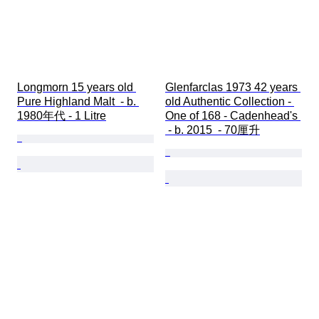
Longmorn 15 years old 
Glenfarclas 1973 42 years 
Pure Highland Malt  - b. 
old Authentic Collection - 
1980年代 - 1 Litre
One of 168 - Cadenhead's 
 - b. 2015  - 70厘升