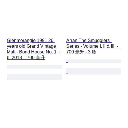
Glenmorangie 1991 26 
Arran The Smugglers' 
years old Grand Vintage 
Series - Volume I, II & III  - 
Malt - Bond House No. 1  - 
700 毫升 - 3 瓶
b. 2018  - 700 毫升