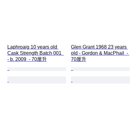
Laphroaig 10 years old 
Glen Grant 1968 23 years 
Cask Strength Batch 001  
old - Gordon & MacPhail  - 
- b. 2009  - 70厘升
70厘升