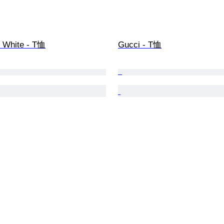
f White - T恤
Gucci - T恤