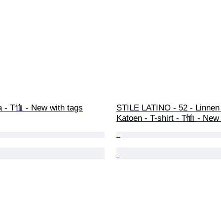
a - T恤 - New with tags
STILE LATINO - 52 - Linnen
Katoen - T-shirt - T恤 - New 