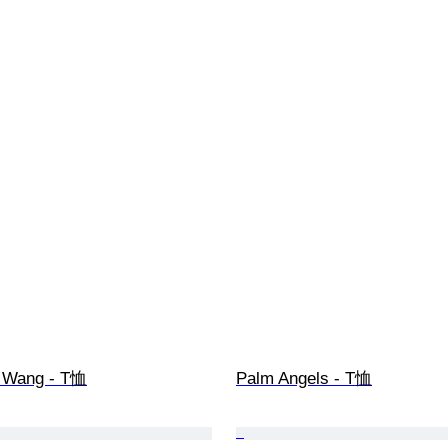
r Wang - T恤
Palm Angels - T恤