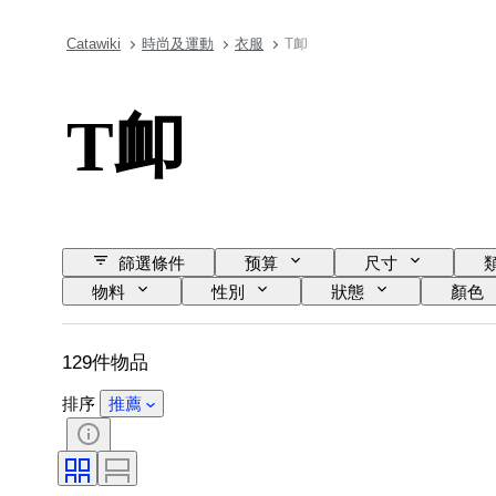
Catawiki
時尚及運動
衣服
T卹
T卹
篩選條件
预算
尺寸
物料
性別
狀態
顏色
129件物品
排序
推薦