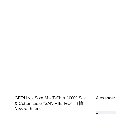
GERLIN - Size M - T-Shirt 100% Silk 
Alexande
& Cotton Lisle "SAN PIETRO" - T恤 - 
New with tags