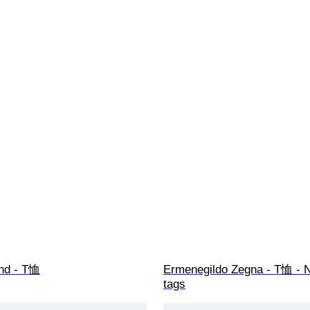
and - T恤
Ermenegildo Zegna - T恤 - N
tags