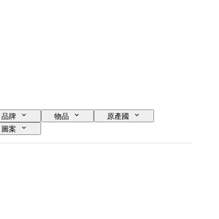
品牌
物品
原產國
圖案