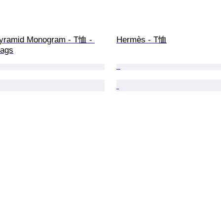
yramid Monogram - T恤 - 
Hermès - T恤
tags