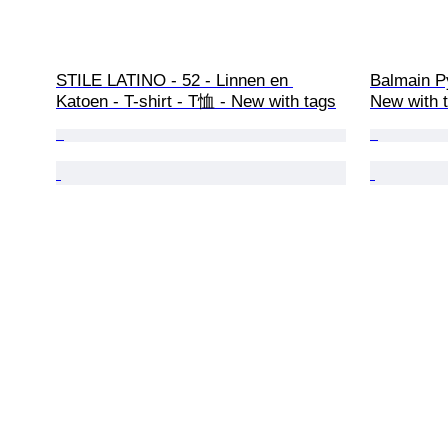
STILE LATINO - 52 - Linnen en 
Balmain P
Katoen - T-shirt - T恤 - New with tags
New with 