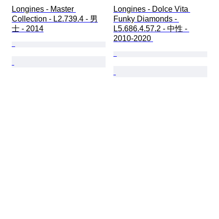
Longines - Master 
Longines - Dolce Vita 
Collection - L2.739.4 - 男
Funky Diamonds - 
士 - 2014
L5.686.4.57.2 - 中性 - 
2010-2020 