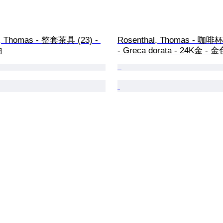
l, Thomas - 整套茶具 (23) - 
Rosenthal, Thomas - 咖啡
白
- Greca dorata - 24K金 -