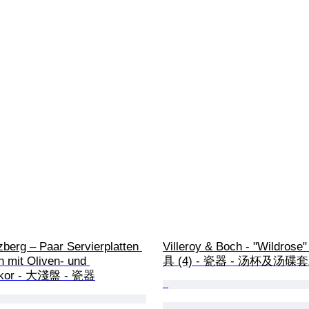
berg – Paar Servierplatten 
Villeroy & Boch - "Wildros
n mit Oliven- und 
具 (4) - 瓷器 - 汤杯及汤碟
ekor - 大淺盤 - 瓷器