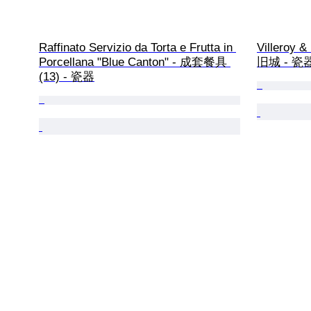
Raffinato Servizio da Torta e Frutta in 
Villeroy
Porcellana "Blue Canton" - 成套餐具 
旧城 - 瓷
(13) - 瓷器