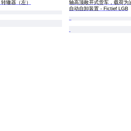
3 转辙器（左）
轴高顶敞开式货车，载荷为
自动自卸装置 - Fictief LGB